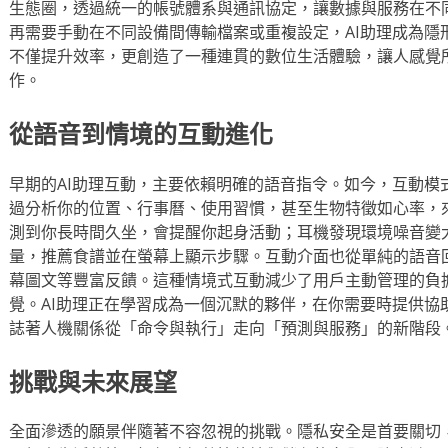
生態圈，透過統一的帳號體系與通訊協定，讓數據與服務在不
再需要手動在不同設備間傳輸檔案或重複設定，AI助理成為隱
不僅提升效率，更創造了一種連貫的數位生活體驗，讓人感覺
作。
從語音到情境的互動進化
早期的AI助理互動，主要依賴明確的語音指令。如今，互動模
過分析你的位置、行事曆、使用習慣，甚至生物特徵如心率，
測到你長時間久坐，會提醒你起身活動；耳機發現環境噪音變
量，推薦食譜並在螢幕上顯示步驟。互動介面也從單純的語音
幕圖文等豐富反饋。這種情境式互動減少了用戶主動管理的負
覺。AI助理正在學習成為一個沉默的夥伴，在你需要時提供協
誌著人機關係從「命令與執行」走向「預測與服務」的新階段
挑戰與未來展望
全面滲透的願景伴隨著不容忽視的挑戰。隱私安全是首要關切，