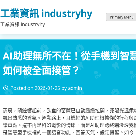
Skip
工業資訊 industryhy
to
content
Primary Menu
工業資訊 industryhy
AI助理無所不在！從手機到智
如何被全面接管？
Posted on
2026-01-25
by
admin
access_time
清晨，鬧鐘響起前，臥室的窗簾已自動緩緩拉開，讓陽光溫柔
飄出熟悉的香氣。通勤路上，耳機裡的AI助理根據你的行程與
議重點。這不再是科幻電影的情節，而是AI助理跨終端滲透我
是智慧型手機裡的一個語音功能，回答天氣、設定提醒。如今