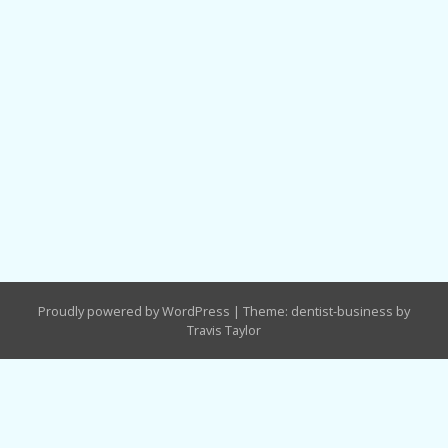
Proudly powered by WordPress
|
Theme: dentist-business by
Travis Taylor