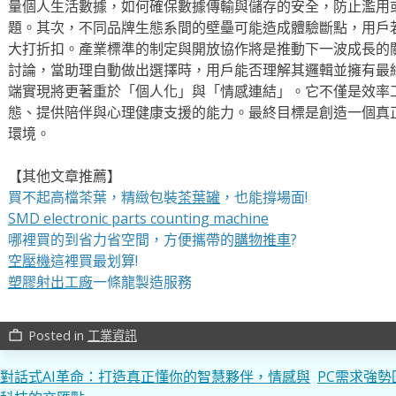
量個人生活數據，如何確保數據傳輸與儲存的安全，防止濫用
題。其次，不同品牌生態系間的壁壘可能造成體驗斷點，用戶
大打折扣。產業標準的制定與開放協作將是推動下一波成長的關
討論，當助理自動做出選擇時，用戶能否理解其邏輯並擁有最終
端實現將更著重於「個人化」與「情感連結」。它不僅是效率
態、提供陪伴與心理健康支援的能力。最終目標是創造一個真
環境。
【其他文章推薦】
買不起高檔茶葉，精緻包裝
茶葉罐
，也能撐場面!
SMD electronic parts counting machine
哪裡買的到省力省空間，方便攜帶的
購物推車
?
空壓機
這裡買最划算!
塑膠射出工廠
一條龍製造服務
Posted in
工業資訊
work_outline
文
對話式AI革命：打造真正懂你的智慧夥伴，情感與
PC需求強