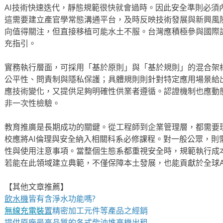
AI技術快速迭代，靜態規範很快就會過時。因此安全準則必須
這需要建立產官學常態溝通平台，及時反映技術發展與新興風險。
向值得關注，但直接移植可能水土不服。台灣應積極參與國際
充指引。
實務執行層面，可採用「基於原則」與「基於規則」的混合架
公平性、問責制與隱私保護；具體規則則針對特定應用場景給
應技術變化，又提供足夠明確性供業者遵循。認證機制也應動
非一次性檢驗。
教育推廣是長期成功的關鍵。從工程師到企業管理層，都需要
校應將AI倫理與安全納入相關科系必修課程。對一般公眾，則
性與使用注意事項。當整個生態系都重視安全時，規範執行成
若能在此領域建立典範，不僅保障本土發展，也能貢獻於全球A
【其他文章推薦】
飲水機
皆有含淨水功能嗎?
無線充電裝
置
精密加工元件等產品之經銷
提供原廠最高品質的各式柴油
堆高機
出租