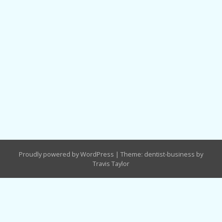
Proudly powered by WordPress
|
Theme: dentist-business by
Travis Taylor