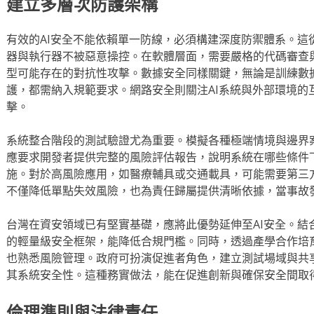
建立多層次防護架構
有效的AI安全不能依賴單一防線，必須構建深度防禦體系。這
器與執行器不被惡意操控。在軟體層面，需要嚴格的代碼審查
型可能存在的對抗性攻擊。數據安全同樣關鍵，無論是訓練數
護，都需納入規範要求。網路安全則關注AI系統與外部環境的
擊。
系統整合階段的測試驗證尤為重要。模擬各種極端情境與邊界
應要求開發者提供完整的風險評估報告，說明系統在哪些條件
施。對於高風險應用，如醫療輔具或交通載具，可能需要第三
不僅降低單點失效風險，也為責任歸屬提供清晰依據，當事故
台灣在資安領域已有堅實基礎，應將此優勢延伸至AI安全。結
的輕量級安全框架，能降低合規門檻。同時，透過產學合作培育
也熟悉風險管理。政府可扮演促進者角色，建立測試場域與共
其系統安全性。這種務實做法，能在促進創新與確保安全間取
倫理準則與法律責任