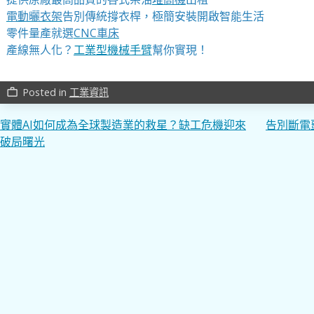
電動曬衣架
告別傳統撐衣桿，極簡安裝開啟智能生活
零件量產就選
CNC車床
產線無人化？
工業型機械手臂
幫你實現！
Posted in
工業資訊
work_outline
文
實體AI如何成為全球製造業的救星？缺工危機迎來
告別斷電
破局曙光
章
導
覽