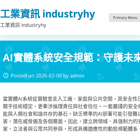
Skip
工業資訊 industryhy
to
content
Primary Menu
工業資訊 industryhy
AI實體系統安全規範：守護未
Posted on
2026-02-06
by
admin
access_time
當實體AI系統從實驗室走入工廠、家庭與公共空間，其安全性
關乎技術穩定，更牽涉倫理責任與社會信任。一套嚴謹的安全
能與人類社會和諧共存的基石。缺乏標準的AI部署可能引發難
害，潛在威脅遍及各個層面。因此，建立跨領域、具強制力的
家、立法者與公眾共同參與，形成具備適應性的動態規範體系