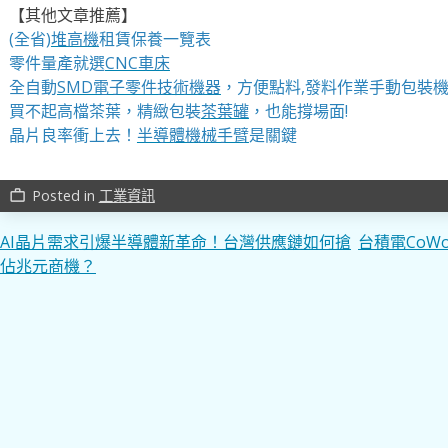
【其他文章推薦】
(全省)
堆高機
租賃保養一覽表
零件量產就選
CNC車床
全自動
SMD電子零件技術機器
，方便點料,發料作業手動包裝
買不起高檔茶葉，精緻包裝
茶葉罐
，也能撐場面!
晶片良率衝上去！
半導體機械手臂
是關鍵
Posted in
工業資訊
work_outline
文
AI晶片需求引爆半導體新革命！台灣供應鏈如何搶
台積電CoW
佔兆元商機？
章
導
覽