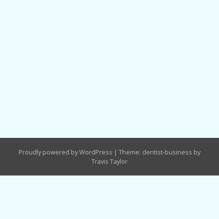
Proudly powered by WordPress
|
Theme: dentist-business by
Travis Taylor