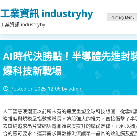
Skip
工業資訊 industryhy
to
content
Primary Menu
工業資訊 industryhy
AI時代決勝點！半導體先進封
爆科技新戰場
Posted on
2025-12-06
by
admin
access_time
人工智慧浪潮正以前所未有的速度重塑全球科技版圖，從雲端數
複雜度與規模呈指數級增長。這股強大的推力，直接衝擊了半
去單純追求晶片微縮與電晶體密度提升的摩爾定律，已難以獨力
合的嚴苛要求。運算需求與數據洪流讓單一晶片的效能觸及瓶頸