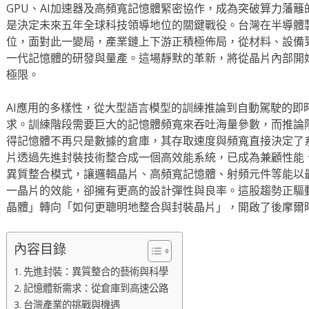
GPU、AI加速器及高頻寬記憶體緊密協作，成為突破算力藩
是決定未來五年全球科技領導地位的關鍵戰役。台灣在半導體
位，面對此一變局，產業鏈上下游正積極佈局，從材料、設備
一代記憶體的研發與量產。這場靜默的革新，將從晶片內部開
極限。
AI應用的多樣性，從大型語言模型的訓練推論到自動駕駛的即
求。訓練階段需要巨大的記憶體頻寬來吞吐海量參數，而推論
得記憶體不再只是數據的倉庫，其存取速度與頻寬直接決定了
片透過先進封裝技術整合成一個高效能系統，已成為兼顧性能
異質整合模式，讓邏輯晶片、高頻寬記憶體、射頻元件等能以
一晶片的效能，卻擁有更高的設計彈性與良率。這股趨勢正驅
晶體」轉向「如何更聰明地整合與封裝晶片」，開啟了後摩爾
內容目錄
先進封裝：異質整合的藝術與科學
記憶體新需求：從倉庫到高速公路
台灣產業的挑戰與機遇