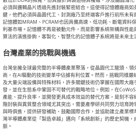
必須與邏輯晶片透過先進封裝緊密結合。這使得記憶體廠商如
鍵，他們必須與晶圓代工、封測廠乃至終端客戶進行前所未有
記憶體如MRAM、PCRAM也因具備高速、低功耗、斷電資料
利基市場。記憶體不再是被動元件，而是影響系統架構與性能的
算法的演進掛鉤，客製化、智慧化的記憶體子系統將是未來主
台灣產業的挑戰與機遇
台灣坐擁全球最完整的半導體產業聚落，從晶圓代工龍頭、領
商，在AI驅動的技術變革中佔據有利位置。然而，挑戰同樣嚴
及大量尖端設備與特殊材料，許多關鍵技術仍掌握在國際大廠
發，並在生態系中鞏固不可替代的戰略地位。例如，在CoWo
產能、提升良率，並開發更具成本效益的替代方案，是刻不容
階封裝與異質整合領域尤其突出，需要產學研共同努力培育跨
與時俱進，提供研發補助、鼓勵國際合作，並協助建立產業標準
灣半導體產業從「製造卓越」邁向「系統創新」的歷史契機，
脈。