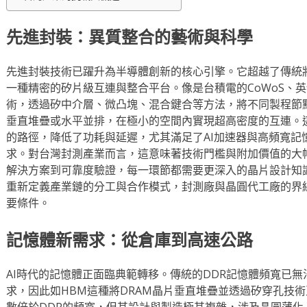
先進封裝：異質整合的藝術與科學
先進封裝技術已躍升為半導體創新的核心引擎。它超越了傳統
一種精密的矽片級互連與整合平台。像是台積電的CoWoS、英特爾的
術，透過矽中介層、微凸塊、混合鍵合等方法，將不同製程節
垂直堆疊或水平並排，在極小的空間內實現超高密度的互連。
的路徑，降低了功耗與延遲，尤其滿足了AI加速器與高頻寬記
求。對台灣封測產業而言，這意味著技術門檻與附加價值的大
解決方案到可靠度驗證，每一環節都需要更深入的晶片設計知
重新定義產業鏈的分工與合作模式，封測廠與晶圓代工廠的界
要條件。
記憶體新需求：從倉庫到高速公路
AI時代的記憶體正面臨典範轉移。傳統的DDR記憶體頻寬已無
求，因此如HBM這種將DRAM晶片垂直堆疊並透過矽穿孔技
數倍於DDR的頻寬，但其設計與製造極其複雜，涉及晶圓薄