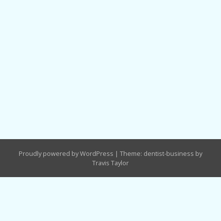
Proudly powered by WordPress
|
Theme: dentist-business by
Travis Taylor