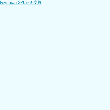
Feynman GPU正面交鋒
章
導
覽