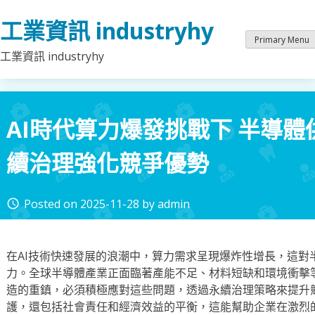
Skip
工業資訊 industryhy
to
content
Primary Menu
工業資訊 industryhy
AI時代算力爆發挑戰下 半導
續治理強化競爭優勢
Posted on
2025-11-28
by
admin
access_time
在AI技術快速發展的浪潮中，算力需求呈現爆炸性增長，這對
力。全球半導體產業正面臨著產能不足、材料短缺和環境衝擊
造的重鎮，必須積極應對這些問題，透過永續治理策略來提升
護，還包括社會責任和經濟效益的平衡，這能幫助企業在激烈