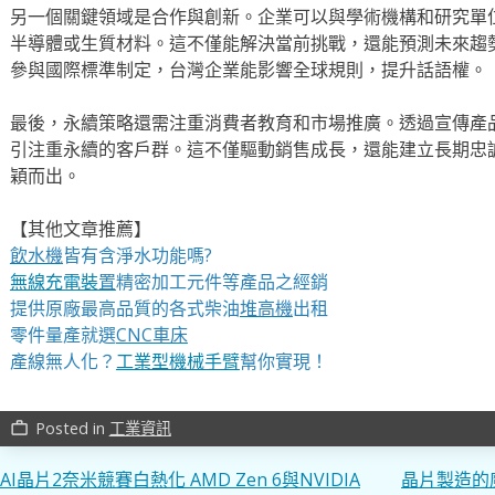
另一個關鍵領域是合作與創新。企業可以與學術機構和研究單
半導體或生質材料。這不僅能解決當前挑戰，還能預測未來趨
參與國際標準制定，台灣企業能影響全球規則，提升話語權。
最後，永續策略還需注重消費者教育和市場推廣。透過宣傳產
引注重永續的客戶群。這不僅驅動銷售成長，還能建立長期忠
穎而出。
【其他文章推薦】
飲水機
皆有含淨水功能嗎?
無線充電裝
置
精密加工元件等產品之經銷
提供原廠最高品質的各式柴油
堆高機
出租
零件量產就選
CNC車床
產線無人化？
工業型機械手臂
幫你實現！
Posted in
工業資訊
work_outline
文
AI晶片2奈米競賽白熱化 AMD Zen 6與NVIDIA
晶片製造的