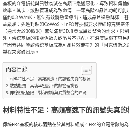
基板的介電損耗與訊號衰減在高頻下急遽惡化，導致資料傳輸錯
效率。其次，散熱管理成為致命傷：一顆高階AI晶片功耗可能
僅約0.3 W/mK，無法有效將熱量導出，造成晶片過熱降頻
益嚴峻：先進封裝如CoWoS、InFO等技術要求極細線寬與密
（通常大於30微米）無法滿足3D堆疊或異質整合的需求，限制
外，傳統基板的膨脹係數與矽晶片不匹配，在溫度循環下容易
些因素共同導致傳統基板成為AI晶片效能提升的「阿克琉斯之
製程來突破困局。
內容目錄
材料特性不足：高頻高速下的訊號失真的根源
散熱瓶頸：高功率密度下的熱管理挑戰
佈線密度極限：製程微縮與異質整合的障礙
材料特性不足：高頻高速下的訊號失真的
傳統FR4基板的核心弱點在於其材料組成。FR4的介電常數約為4