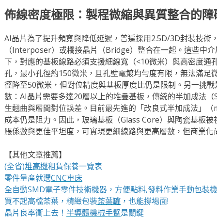
佈線密度極限：製程微縮與異質整合的障
AI晶片為了提升頻寬與降低延遲，普遍採用2.5D/3D封裝技
（Interposer）或橋接晶片（Bridge）整合在一起。這
下，對應的基板線路必須支援細線寬（<10微米）與高密度通
孔，最小孔徑約150微米，且孔壁電鍍均勻度有限，無法滿足
徑降至50微米，但對位精度與基板厚度比仍是限制。另一挑戰
數：AI晶片需要多達20層以上的堆疊基板，傳統的半加成法（
生翹曲與層間對位誤差。目前最先進的「改良式半加成法」（m
成本仍是阻力。因此，玻璃基板（Glass Core）與陶瓷基
脹係數與更佳平坦度，可實現更細線路與更高層數，但商業化
【其他文章推薦】
(全省)
堆高機
租賃保養一覽表
零件量產就選
CNC車床
全自動
SMD電子零件技術機器
，方便點料,發料作業手動包裝
買不起高檔茶葉，精緻包裝
茶葉罐
，也能撐場面!
晶片良率衝上去！
半導體機械手臂
是關鍵