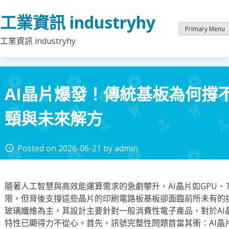
Skip
工業資訊 industryhy
to
content
Primary Menu
工業資訊 industryhy
AI晶片爆發！傳統基板為何撐
頸與未來解方
Posted on
2026-06-21
by
admin
access_time
隨著人工智慧與高效能運算需求的急劇攀升，AI晶片如GPU、T
限，但背後支撐這些晶片的印刷電路板基板卻面臨前所未有的挑
玻璃纖維為主，其設計主要針對一般消費性電子產品，對於AI
特性已顯得力不從心。首先，訊號完整性問題首當其衝：AI晶片