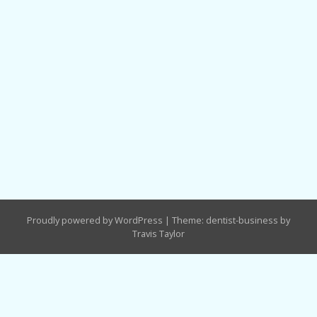
Proudly powered by WordPress
|
Theme: dentist-business by
Travis Taylor