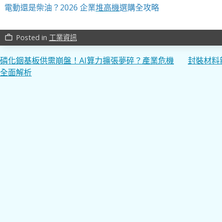
電動還是柴油？2026 企業
堆高機
選購全攻略
Posted in
工業資訊
work_outline
文
磷化銦基板供需崩盤！AI算力擴張夢碎？產業危機
封裝材料
全面解析
章
導
覽