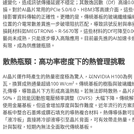
遽變化，造成訊號傳播延遲不穩定；其散逸因數（Df）高達0.
損。對於AI晶片常用的PCIe 5.0/6.0、HBM3等高速介
接影響資料傳輸的正確性。更糟的是，傳統基板的玻璃纖維編
位置的介電常數差異進一步破壞阻抗匹配，導致訊號反射與串
損耗材料如MEGTRON6、R-5670等，這些材料的Df可降至
藝尚未成熟，只能逐步導入高階應用。目前最先進的AI加速卡
有限，成為供應鏈瓶頸。
散熱瓶頸：高功率密度下的熱管理挑戰
AI晶片運作時產生的熱量密度極為驚人，以NVIDIA H100為
瓦，換算成熱通量超過100 W/cm²。傳統基板的樹脂與玻璃
孔傳導，導致晶片下方形成高溫熱點。若無法即時散熱，晶片內
50%，且效能因動態電壓頻率調整（DVFS）大幅下降。傳統
使用金屬基板，但這會增加厚度與製作難度。近年流行的方案
基板中整合石墨烯或鑽石填充的導熱複合材料，熱傳導係數可提升
「液冷板」直接將冷卻液導引至晶片背面，可有效帶走熱量。
計與製程，短期內無法全面取代傳統基板。