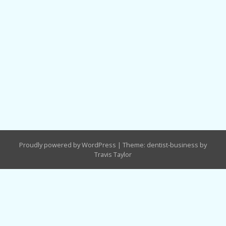
Proudly powered by WordPress
|
Theme: dentist-business by
Travis Taylor