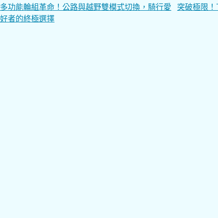
文
多功能輪組革命！公路與越野雙模式切換，騎行愛
突破極限！
好者的終極選擇
章
導
覽