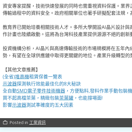
資安專家提醒，技術快速發展的同時也需重視資料保護。業界
傳輸過程中的資料安全。政府相關單位也著手研擬配套法規，
教育界已開始培養相關技術人才。多所大學開設AI晶片設計與
作計畫也陸續啟動。這將為台灣科技產業提供源源不絕的創新
投資機構分析，AI晶片與高速傳輸技術的市場規模將在五年內
勢，有望在全球供應鏈中取得更關鍵的地位。產業升級轉型的
【其他文章推薦】
(全省)
堆高機
租賃保養一覽表
示波器
探測執行效能最佳化的8大秘訣
全自動
SMD電子零件技術機器
，方便點料,發料作業手動包裝
買不起高檔茶葉，精緻包裝
茶葉罐
，也能撐場面!
影響
示波器
測試準確度的五大因素
Posted in
工業資訊
work_outline