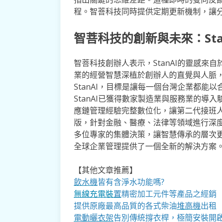
程。智菩科技同時提供定期更新機制，讓
智菩科技的創新與未來：St
智菩科技創辦人表示，StanAI的靈感來
業的經營智慧深植於創辦人的直覺與人脈
StanAI，目標是讓每一個台灣企業都能
StanAI已獲得數家製造業與服務業的導
應鏈管理經驗完整數位化，讓第二代接班人順
版，針對金融、醫療、法律等領域進行深
多位專家的集體決策，讓智慧傳承的層次更
全球企業管理提供了一個全新的解決方案
【其他文章推薦】
飲水機
皆有含淨水功能嗎?
無線充電裝
置
精密加工元件等產品之經銷
提供原廠最高品質的各式柴油
堆高機
出租
電動曬衣架
告別傳統撐衣桿，極簡安裝開