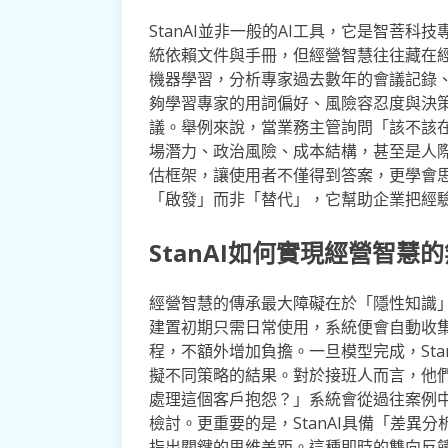
StanAI並非一般的AI工具，它是智菩
統依賴文件與手冊，但經營智慧往往藏在經驗
機器學習，分析專家過去數年的會議記錄
夠學習專家的用詞偏好、風險容忍度與決
議。舉例來說，當業務主管詢問「該不該在東
場潛力、政治風險、成本結構，甚至是人
估框架，讓使用者不僅得到答案，更學會思考
「啟發」而非「替代」，它幫助企業把經
StanAI如何實現經營智慧
經營智慧的傳承最大障礙在於「隱性知識」的
建置初期只需日常使用，系統便會自動收
程，不額外增加負擔。一旦模型完成，Sta
擬不同策略的結果。對於接班人而言，他們可
處理這個客戶抱怨？」系統會從過往案例
檢討。更重要的是，StanAI具備「差異
指出關鍵的思維差距。這種即時的雙向反