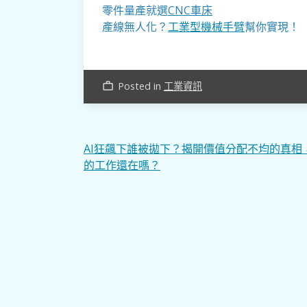
零件量產就選
CNC車床
產線無人化？
工業型機械手臂
幫你實現！
Posted in
工業資訊
work_outline
文
AI狂飆下誰被拋下？揭開價值分配不均的真相
的工作還在嗎？
章
導
覽