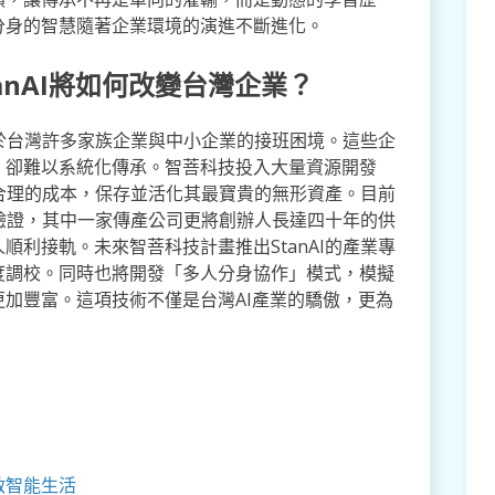
分身的智慧隨著企業環境的演進不斷進化。
anAI將如何改變台灣企業？
自於台灣許多家族企業與中小企業的接班困境。這些企
，卻難以系統化傳承。智菩科技投入大量資源開發
以合理的成本，保存並活化其最寶貴的無形資產。目前
入驗證，其中一家傳產公司更將創辦人長達四十年的供
利接軌。未來智菩科技計畫推出StanAI的產業專
度調校。同時也將開發「多人分身協作」模式，模擬
加豐富。這項技術不僅是台灣AI產業的驕傲，更為
。
啟智能生活