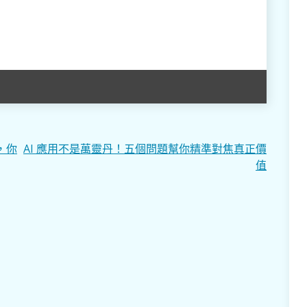
，你
AI 應用不是萬靈丹！五個問題幫你精準對焦真正價
值