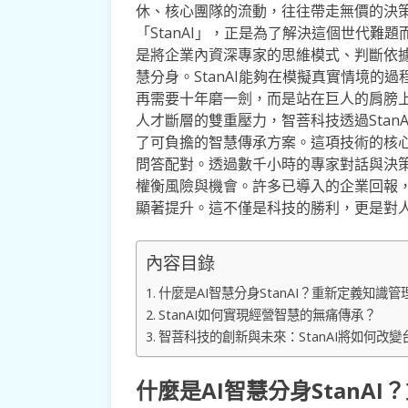
休、核心團隊的流動，往往帶走無價的決策
「StanAI」，正是為了解決這個世代難
是將企業內資深專家的思維模式、判斷依
慧分身。StanAI能夠在模擬真實情境的
再需要十年磨一劍，而是站在巨人的肩膀
人才斷層的雙重壓力，智菩科技透過Stan
了可負擔的智慧傳承方案。這項技術的核
問答配對。透過數千小時的專家對話與決策案
權衡風險與機會。許多已導入的企業回報，
顯著提升。這不僅是科技的勝利，更是對
內容目錄
什麼是AI智慧分身StanAI？重新定義知識管
StanAI如何實現經營智慧的無痛傳承？
智菩科技的創新與未來：StanAI將如何改
什麼是AI智慧分身StanA