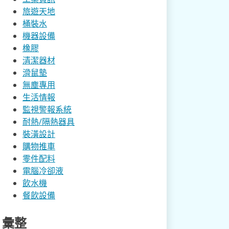
旅遊天地
桶裝水
機器設備
橡膠
清潔器材
滑鼠墊
無塵專用
生活情報
監視警報系統
耐熱/隔熱器具
裝潢設計
購物推車
零件配料
電腦冷卻液
飲水機
餐飲設備
彙整