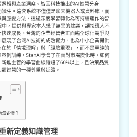
邏輯與產業洞察。智菩科技推出的AI智慧分身
題而誕生。這套系統不僅僅是聊天機器人或資料庫，而
據與應變方法，透過深度學習轉化為可持續運作的智
過程中，提供與專家本人幾乎無異的建議，讓接班人不
上快速成長。台灣的企業經營者正面臨全球化競爭與
AI展現了台灣AI技術的成熟實力，也為中小企業提供
心在於「情境理解」與「經驗重現」，而不是單純的
例訓練，StanAI學會了在面對市場變化時，如何
新進主管的學習曲線縮短了60%以上，且決策品質
人類智慧的一種尊重與延續。
理
變台灣企業？
I？重新定義知識管理