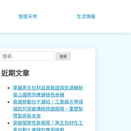
旅遊天地
生活情報
搜
尋
關
近期文章
鍵
字:
掌握再生包材品質驗證與追溯機制
搶占國際供應鏈綠色商機
高速移動也不漏拍！工業級光學掃
描如何突破傳統辨識極限，重塑智
慧製造新未來
突破塑膠性能極限！再生包材在工
業自動化產線的應用挑戰