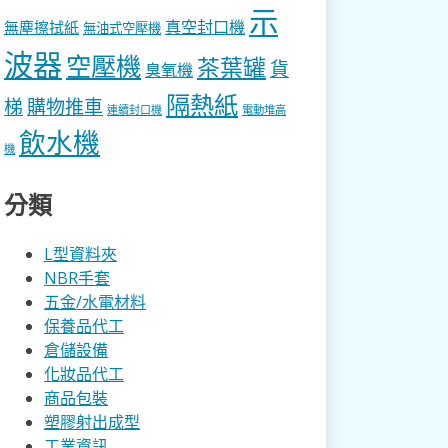
示
真空封口機
無塵擦拭紙
無油式空壓機
波器
空壓機
茶葉罐
貨
臭氧機
隔熱紙
梯
購物推車
連續封口機
電動堆高
飲水機
機
分類
L型資料夾
NBR手套
五金/水電材料
保養品代工
倉儲設備
化妝品代工
商品包裝
塑膠射出成型
工業資訊