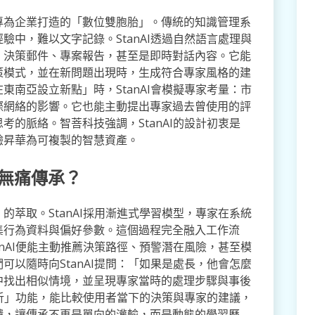
科技專為企業打造的「數位雙胞胎」。傳統的知識管理系
中，難以文字記錄。StanAI透過自然語言處理與
、決策郵件、專案報告，甚至是即時對話內容。它能
策模式，並在新問題出現時，生成符合專家風格的建
南亞設立新點」時，StanAI會模擬專家考量：市
際網絡的影響。它也能主動提出專家過去曾使用的評
的脈絡。智菩科技強調，StanAI的設計初衷是
驗昇華為可複製的智慧資產。
的無痛傳承？
萃取。StanAI採用漸進式學習模型，專家在系統
集行為資料與偏好參數。這個過程完全融入工作流
nAI便能主動推薦決策路徑、預警潛在風險，甚至模
以隨時向StanAI提問：「如果是處長，他會怎麼
中找出相似情境，並呈現專家當時的處理步驟與事後
分析」功能，能比較使用者當下的決策與專家的建議，
饋，讓傳承不再是單向的灌輸，而是動態的學習歷