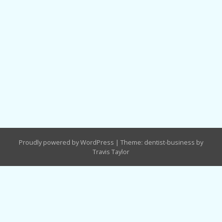
Proudly powered by WordPress
|
Theme: dentist-business by
Travis Taylor