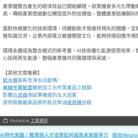
產業鏈整合產生的經濟效益已開始顯現。就業機會多元化帶動
高。傳統產業透過數位轉型提升附加價值，整體產業結構朝向
面對快速變化的技術環境，持續創新才是維持領先的關鍵。定
進知識交流。企業內部建立敏捷開發文化，能夠快速因應市場
環境永續成為整合模式的新考量。AI技術優化能源使用效率，
心採用再生能源，整個產業鏈共同實踐環保承諾。
【其他文章推薦】
飲水機
皆有含淨水功能嗎?
無線充電裝
置
精密加工元件等產品之經銷
影響
示波器
測試準確度的五大因素
提供原廠最高品質的各式柴油
堆高機
出租
Posted in
工業資訊
work_outline
文
AI時代來臨！教育與人才培育如何成為未來競爭力
結合Neur