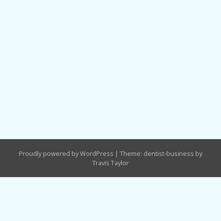
Proudly powered by WordPress
|
Theme: dentist-business by
Travis Taylor