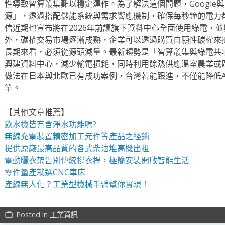
性導致智算叢集難以穩定運作。為了解決這個問題，Google與
源」，透過搭配儲能系統與需求響應機制，確保每秒鐘的電力
信近期也宣布將在2026年前讓旗下資料中心全面使用綠電，
外，碳權交易市場逐漸成熟，企業可以透過購買自願性碳權來
長期來看，必須從源頭減量。最新趨勢是「智算叢集與綠電共
興建資料中心，減少輸電損耗，同時利用餘熱供應溫室農業或
做法在日本與北歐已有成功案例，台灣若能跟進，不僅能降低A
竿。
【其他文章推薦】
飲水機
皆有含淨水功能嗎?
無線充電裝
置
精密加工元件等產品之經銷
提供原廠最高品質的各式柴油
堆高機
出租
電動曬衣架
告別傳統撐衣桿，極簡安裝開啟智能生活
零件量產就選
CNC車床
產線無人化？
工業型機械手臂
幫你實現！
Posted in
工業資訊
work_outline