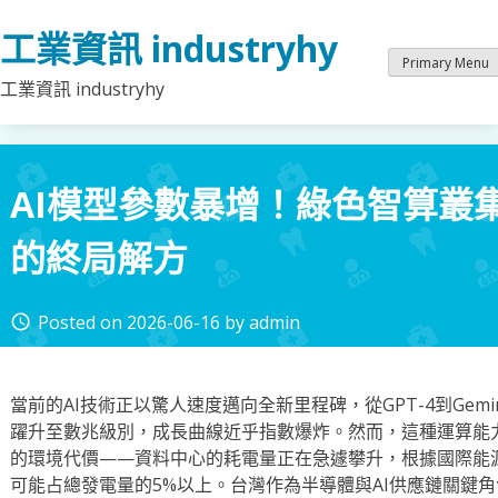
Skip
工業資訊 industryhy
to
content
Primary Menu
工業資訊 industryhy
AI模型參數暴增！綠色智算叢
的終局解方
Posted on
2026-06-16
by
admin
access_time
當前的AI技術正以驚人速度邁向全新里程碑，從GPT-4到Gemin
躍升至數兆級別，成長曲線近乎指數爆炸。然而，這種運算能
的環境代價——資料中心的耗電量正在急遽攀升，根據國際能源
可能占總發電量的5%以上。台灣作為半導體與AI供應鏈關鍵