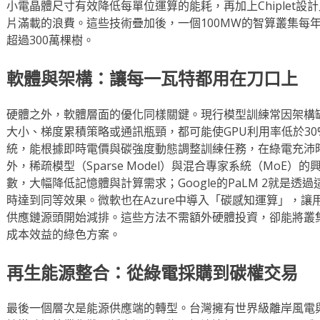
小電晶體尺寸有效降低每單位運算的能耗，再加上Chiplet
片滿載的浪費。這些技術疊加後，一個100MW的智算叢集每
超過300萬棵樹。
軟體與架構：讓每一瓦特都用在刀口上
硬體之外，軟體層面的優化同樣關鍵。現行模型訓練常因架構
大小、梯度累積策略或通訊瓶頸，都可能使GPU利用率低於3
統，能根據即時電價與碳強度動態調整訓練任務，在綠電充沛
外，稀疏模型（Sparse Model）與混合專家系統（MoE
數，大幅降低記憶體與計算需求；Google的PaLM 2就是透過
時達到同等效果。微軟也在Azure中導入「碳感知運算」，
供應鏈源頭開始減排。這些方法不需額外硬體投資，卻能將叢集整
成本效益的綠色方案。
再生能源整合：從綠電採購到碳權交易
最後一個層次是能源供應端的轉型。台灣擁有世界級離岸風電