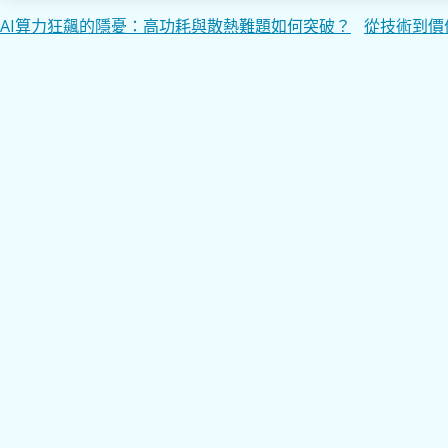
文
AI算力狂飆的隱憂：高功耗與散熱難題如何突破？
從技術到價
章
導
覽