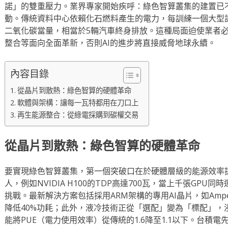
諾」的雙重壓力。業界專家開始疾呼：綠色智算叢集的建置已
動。傳統資料中心依賴化石燃料產生的電力，每訓練一個大型語
二氧化碳當量，相當於5輛汽車終身排放。這種局面迫使業者
整合等面向全面革新，否則AI的進步將直接威脅地球永續。
內容目錄
從晶片到散熱：綠色智算的硬體革命
軟體與架構：讓每一瓦特都用在刀口上
再生能源整合：從綠電採購到碳權交易
從晶片到散熱：綠色智算的硬體革命
要實現綠色智算叢集，第一個突破口在於硬體層級的能源效率提
人，例如NVIDIA H100的TDP高達700瓦，當上千張GP
挑戰。最新解決方案包括採用ARM架構的專用AI晶片，如Amp
降低40%功耗；此外，液冷技術正從「選配」變為「標配」，浸沒式冷卻
能將PUE（電力使用效率）從傳統的1.6降至1.1以下。台積