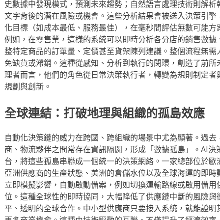
史數據中發現模式，預測未來趨勢；自然語言處理技術則解析
文字背後的潛在風險或機會。這些分析結果會被送入決策引擎
化目標（如成本最低、服務最佳），在毫秒間評估無數可能方
例如，在零售業，這樣的系統可以即時分析各分店的銷售數據
整特定商品的訂單量、定價甚至貨架陳列建議。整個流程無需
免缺貨或滯銷。這種從感知、分析到執行的閉環，創造了前所
理者而言，他們的角色從日常決策執行者，轉變為規則制定者
規劃與創新。
全球連結：打破地理與組織的孤島效應
自動化決策鏈的威力在跨國、跨組織的場景中尤為顯著。過去
商、物流夥伴之間常存在資訊隔閡，形成「數據孤島」。AI決
台，將這些孤島串聯成一個統一的決策網絡。一家總部位於歐洲
亞洲供應商的生產狀態、美洲的倉儲水位以及全球海運的即時
立即模擬影響，自動啟動備案，例如切換運輸路線或啟用備用
位。這種全球性的即時協同，大幅降低了供應鏈中斷的風險與
平、透明的全球合作。中小型供應商只要接入系統，就能證明
更多商業機會。這種由技術驅動的互聯，不僅提升了經濟效率