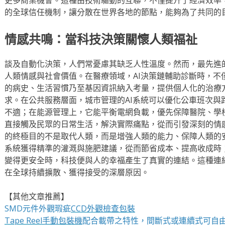
的全球信任機制，讓分散在世界各地的節點，能夠為了共同的
情感共鳴：當科技決策關懷人類福祉
談及自動化決策，人們常憂慮其缺乏人性溫度。然而，最先進的
人類情感與社會價值。在醫療領域，AI決策鏈輔助診斷時，不
的病史、生活習慣乃至基因資訊納入考量，提供個人化的治療
求。在公共服務層面，城市管理的AI系統可以優化公車班次與
不適；在能源管理上，它能平衡電網負載，優先保障醫院、學
直接觸及民眾的日常生活，解決實際痛點，從而引發深刻的情
的終極目的不是取代人類，而是增強人類的能力、保障人類的安
系統獲得精準的灌溉與施肥建議，從而節省成本、提高收成時；
變得更安全時，科技便與人的幸福產生了真實的連結。這種連結
在全球持續擴散、獲得接受的深層原因。
【其他文章推薦】
SMD元件外觀瑕疵
CCD外觀檢查包裝
Tape Reel手動包裝機
配合載帶之特性，間斷式或連續式可自