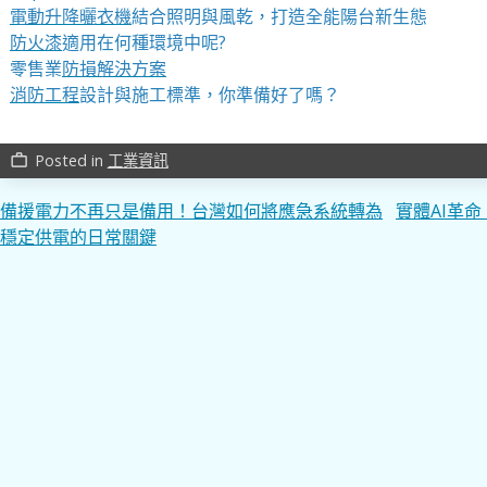
電動升降曬衣機
結合照明與風乾，打造全能陽台新生態
防火漆
適用在何種環境中呢?
零售業
防損解決方案
消防工程
設計與施工標準，你準備好了嗎？
Posted in
工業資訊
work_outline
文
備援電力不再只是備用！台灣如何將應急系統轉為
實體AI革
穩定供電的日常關鍵
章
導
覽