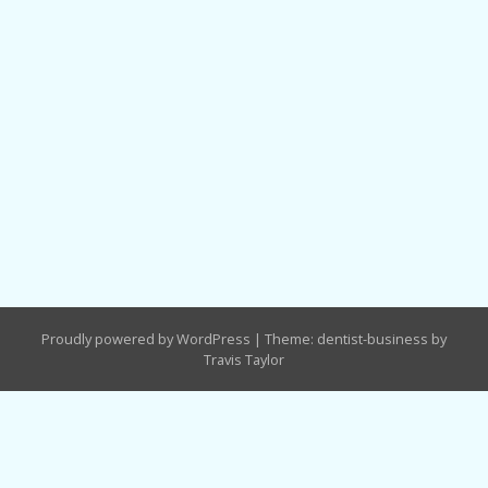
Proudly powered by WordPress
|
Theme: dentist-business by
Travis Taylor