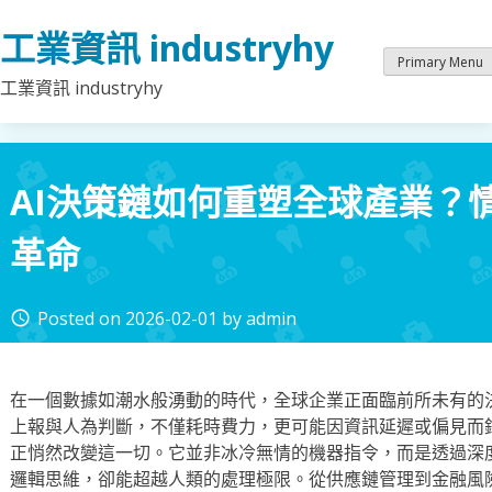
Skip
工業資訊 industryhy
to
content
Primary Menu
工業資訊 industryhy
AI決策鏈如何重塑全球產業？
革命
Posted on
2026-02-01
by
admin
access_time
在一個數據如潮水般湧動的時代，全球企業正面臨前所未有的
上報與人為判斷，不僅耗時費力，更可能因資訊延遲或偏見而錯
正悄然改變這一切。它並非冰冷無情的機器指令，而是透過深
邏輯思維，卻能超越人類的處理極限。從供應鏈管理到金融風