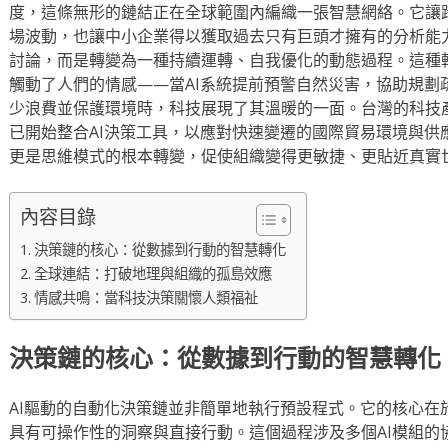
度，這條無形的鏈結正在全球範圍內編織一張智慧網絡。它讓
場波動，也讓中小企業得以獲取過去只有巨頭才擁有的分析能
討論，而是轉變為一種持續運轉、自我優化的動態過程。這種
觸動了人們的情感——當AI系統提前預警自然災害，協助規劃
少浪費並保護環境時，科技展現了其溫暖的一面。台灣的科技
已開始整合AI決策工具，以應對快速變遷的國際貿易環境與供
更是思維模式的根本轉變，促使組織變得更敏捷、更貼近真實
內容目錄
決策鏈的核心：從數據到行動的智慧轉化
全球連結：打破地理與組織的孤島效應
情感共鳴：當科技決策關懷人類福祉
決策鏈的核心：從數據到行動的智慧轉化
AI驅動的自動化決策鏈並非簡單地執行預設程式。它的核心在
具有可操作性的洞察與直接行動。這個過程涉及多個AI模組的