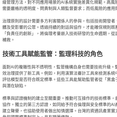
級管理方法，對不同應用場景的AI系統實施差異化規範。高風
需要嚴格的透明度、問責制與人類監督要求；而低風險的應用
治理原則的設計需要多方利害關係人的參與，包括技術開發者
體及受影響的公眾。透過持續的對話與協作，才能確保規則既
「負責任的創新」，將倫理考量嵌入技術研發的生命週期，從
補救。
技術工具賦能監管：監理科技的角色
面對AI的複雜性與不透明性，監管機構自身也需要技術升級。監
效治理提供了新工具。例如，利用演算法審計工具來檢測系統
評估模型是否符合既定標準。這些工具能幫助監管者從「黑盒
與潛在缺陷。
標準與認證機制的建立至關重要。推動可互操作的技術標準，
協作。獨立的第三方認證，如同給予符合倫理與安全標準的AI
建立聲譽，也協助使用者做出知情選擇。台灣的資通訊產業實
參與國際標準制定上，具有顯著優勢。