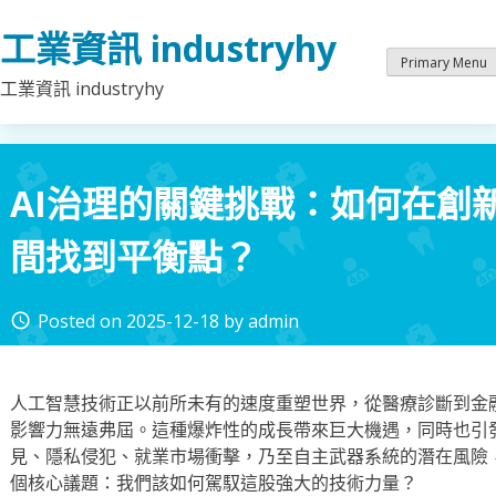
Skip
工業資訊 industryhy
to
content
Primary Menu
工業資訊 industryhy
AI治理的關鍵挑戰：如何在創
間找到平衡點？
Posted on
2025-12-18
by
admin
access_time
人工智慧技術正以前所未有的速度重塑世界，從醫療診斷到金
影響力無遠弗屆。這種爆炸性的成長帶來巨大機遇，同時也引
見、隱私侵犯、就業市場衝擊，乃至自主武器系統的潛在風險
個核心議題：我們該如何駕馭這股強大的技術力量？