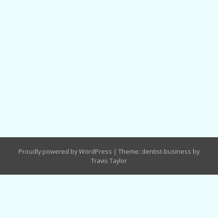
Proudly powered by WordPress
|
Theme: dentist-business by
Travis Taylor