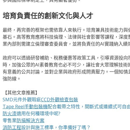
培育負責任的創新文化與人才
最終，再完善的框架也需依靠人來執行。培育兼具技術能力與倫
基石。高等教育應將科技倫理、法律與社會影響等課程，深度
業內部則需建立倫理審查委員會，並將負責任的AI實踐納入績
政府可以透過研發補助、稅務優惠等政策工具，引導資源投向符
時，加強公眾的AI素養教育也必不可少，讓社會大眾理解技術
有意義的公共討論，並對企業與政府形成問責壓力。一個知情
強防線。
【其他文章推薦】
SMD元件外觀瑕疵
CCD外觀檢查包裝
Tape Reel手動包裝機
配合載帶之特性，間斷式或連續式可自
防火漆
適用在何種環境中呢?
零售業
防損解決方案
消防工程
設計與施工標準，你準備好了嗎？