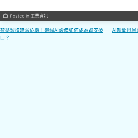
Posted in
工業資訊
work_outline
文
智慧製造暗藏危機！邊緣AI設備如何成為資安破
AI新聞風
口？
章
導
覽