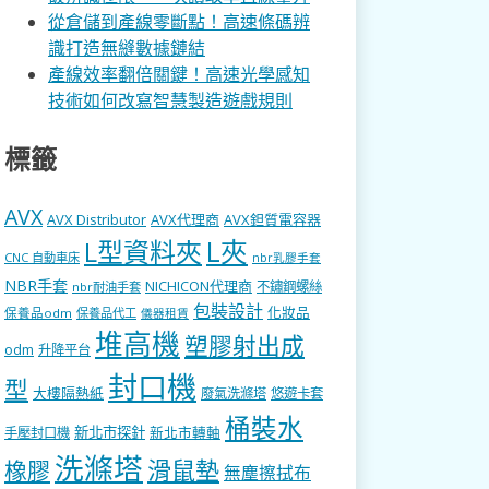
從倉儲到產線零斷點！高速條碼辨
識打造無縫數據鏈結
產線效率翻倍關鍵！高速光學感知
技術如何改寫智慧製造遊戲規則
標籤
AVX
AVX Distributor
AVX代理商
AVX鉭質電容器
L型資料夾
L夾
CNC 自動車床
nbr乳膠手套
NBR手套
NICHICON代理商
不鏽鋼螺絲
nbr耐油手套
包裝設計
化妝品
保養品odm
保養品代工
儀器租賃
堆高機
塑膠射出成
odm
升降平台
封口機
型
大樓隔熱紙
廢氣洗滌塔
悠遊卡套
桶裝水
新北市探針
新北市轉軸
手壓封口機
洗滌塔
滑鼠墊
橡膠
無塵擦拭布