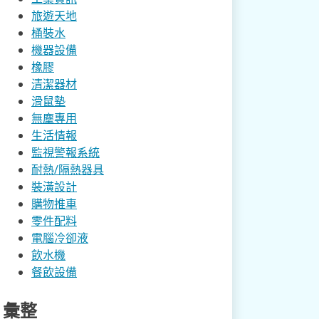
旅遊天地
桶裝水
機器設備
橡膠
清潔器材
滑鼠墊
無塵專用
生活情報
監視警報系統
耐熱/隔熱器具
裝潢設計
購物推車
零件配料
電腦冷卻液
飲水機
餐飲設備
彙整