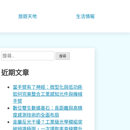
旅遊天地
生活情報
搜
尋
關
近期文章
鍵
字:
當手臂有了神經：微型化與低功耗
如何完美整合工業感知元件與機械
手臂
數位雙生數據基石：長距離與高精
度感測技術的全面布局
金屬反光干擾？工業級光學模組突
破辨識極限，一次讀取率直線攀升