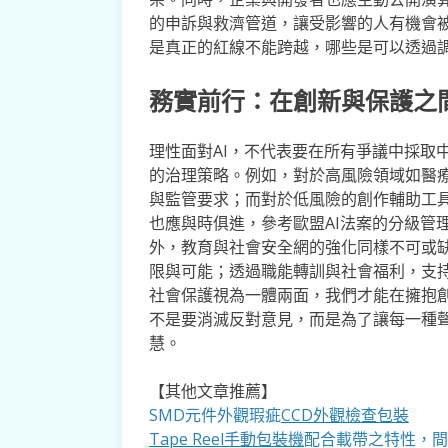
的申訴與救濟管道，讓受影響的人有機會
是真正的紅線不能跨越，哪些是可以透過
務實前行：在創新與保護之
理性面對AI，不代表要在所有爭議中採取
的治理策略。例如，對於高風險領域如醫
與監管要求；而對於低風險的創作輔助工
也應與時俱進，參考歐盟AI法案的分級管
外，教育與社會安全網的強化同樣不可或缺
限與可能；透過職能轉訓與社會福利，支持
社會保護視為一體兩面，我們才能在擁抱
不是要消滅反對意見，而是為了讓每一種
慧。
【其他文章推薦】
SMD元件外觀瑕疵
CCD外觀檢查包裝
Tape Reel手動包裝機
配合載帶之特性，間