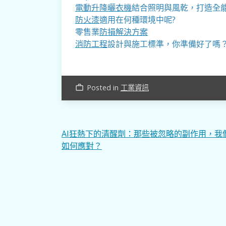
電動升降曬衣機
結合照明與風乾，打造全
防火漆
適用在何種環境中呢?
零售業
防損解決方案
消防工程
設計與施工標準，你準備好了嗎
Posted in
工業資訊
work_outline
文
AI狂熱下的清醒劑：那些被忽略的副作用，我
如何應對？
章
導
覽