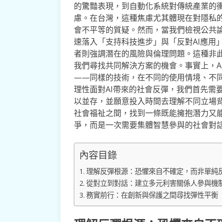
的驚豔表現，到自動化系統對傳統產業的衝
慮。在台灣，這種焦慮尤其體現在對隱私
會不平等的質疑。然而，當我們檢視公共
速落入「支持科技進步」與「反對AI應用
者則強調潛在的風險與倫理問題。這種非
我們尋找共同解決方案的機會。事實上，A
——同樣的技術，在不同的使用情境、不
理性面對AI帶來的社會反彈，我們首先需
以並存，並願意投入時間去理解不同立場
社會福祉之間，找到一條既能擁抱潛力又
爭，而是一次需要集體智慧參與的社會對
內容目錄
理解反彈根源：恐懼來自不確定，而非單純
從對立到對話：建立多元利害關係人參與機
務實前行：在創新與保護之間尋找彈性平衡