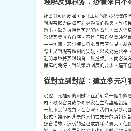
理解反彈根源：恐懼來自不
社會對AI的反彈，並非單純的科技恐懼症
對現有權力結構可能被顛覆的擔憂。許多民
做出，缺乏透明且可理解的資訊。當人們
影響其發展方向時，不信任感自然會油然而
——例如，若訓練資料本身帶有偏見，AI
際上是對現有體制的質疑，以及對更公平
能簡單地將其歸類為「反進步」，而必須
保障的期待、對決策透明度的要求。這不
從對立到對話：建立多元利
跳脫二元框架的關鍵，在於創造一個能夠
司、政府官員或學術專家在主導議題設定
一般市民的視角。在台灣，我們可以參考國
模式，讓不同背景的人們在充分的資訊與討
配套措施。這樣的過程或許耗時費力，但
架。同時，企業與開發者也應主動公開演