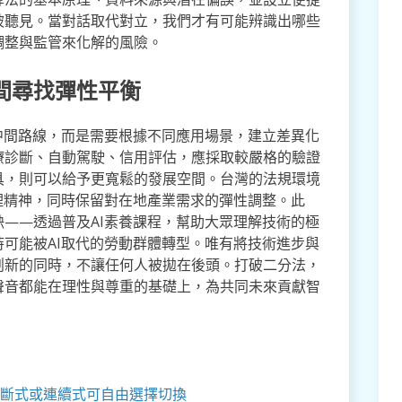
被聽見。當對話取代對立，我們才有可能辨識出哪些
調整與監管來化解的風險。
間尋找彈性平衡
中間路線，而是需要根據不同應用場景，建立差異化
療診斷、自動駕駛、信用評估，應採取較嚴格的驗證
具，則可以給予更寬鬆的發展空間。台灣的法規環境
理精神，同時保留對在地產業需求的彈性調整。此
——透過普及AI素養課程，幫助大眾理解技術的極
可能被AI取代的勞動群體轉型。唯有將技術進步與
創新的同時，不讓任何人被拋在後頭。打破二分法，
聲音都能在理性與尊重的基礎上，為共同未來貢獻智
斷式或連續式可自由選擇切換