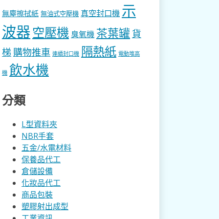
示
真空封口機
無塵擦拭紙
無油式空壓機
波器
空壓機
茶葉罐
貨
臭氧機
隔熱紙
梯
購物推車
連續封口機
電動堆高
飲水機
機
分類
L型資料夾
NBR手套
五金/水電材料
保養品代工
倉儲設備
化妝品代工
商品包裝
塑膠射出成型
工業資訊