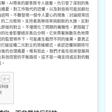
擊，AI帶來的變革既令人振奮，也引發了深刻的焦
的擔憂、對工作取代的恐懼，以及對技術可能加劇社
論述時，不難發現一個令人憂心的現象：討論經常迅
」的二元框架。支持者高舉效率與創新的大旗，反對
此即彼的對立，不僅簡化了問題的複雜性，更阻礙了
I的社會影響絕非黑白分明，它夾帶著無數灰色地帶
同的監管條件下，可能產生截然不同的後果。要真正
要打破這種二元對立的思維模式，承認恐懼與期待可
背後的合理擔憂。唯有如此，我們才能在技術發展與
能有效控管的平衡路徑。這不是一場支持或反對的戰
話。
反科技
制