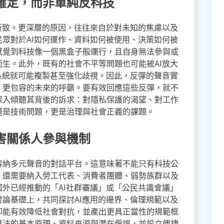
確定，而非單純反科技
所致。更深層的原因，往往來自於對未知的焦慮以及
眾對於AI如何運作、資料如何被使用、決策如何被
感覺到科技像一個黑盒子般運行，且自身無法參與或
生。此外，既有的社會不平等問題也可能被AI放大
系統就可能複製甚至強化歧視。因此，反彈的聲音實
、更包容的未來的呼籲。要有效回應這些反彈，就不
深入傾聽其背後的訴求：對隱私保護的渴望、對工作
僅是技術問題，更是治理與社會正義的課題。
害關係人參與機制
容納多元聲音的對話平台。這意味著不能只有科技公
，還需要納入勞工代表、消費者團體、弱勢族群以及
外已經推動的「AI社群審議」或「公民共識會議」
論基礎上，共同探討AI應用的邊界、倫理規範以及
卻能有效降低社會對抗，並產出更具正當性的規範框
算法的基本原理、資料來源與潛在偏誤，並設立便捷