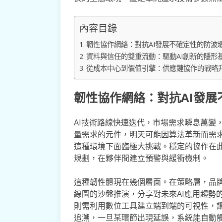
內容目錄
韌性協作網絡：對抗AI發展不確定性的防波
資料與信任的雙重流動：驅動AI創新的隱形
從成本中心到價值引擎：供應鏈協作的戰略
韌性協作網絡：對抗AI發展
AI技術路線快速迭代，市場需求瞬息萬變
量需求的元件，明天可能因算法革新而需
這種環境下面臨極大挑戰。穩定的協作在
規劃，在夥伴間建立預警與緩衝機制。
這種韌性體現在幾個層面。在策略層，品
線圖的沙盤推演，分享對未來AI應用趨勢
則需利用數位工具建立端到端的可視性，
追溯，一旦某環節出現延誤，系統能自動