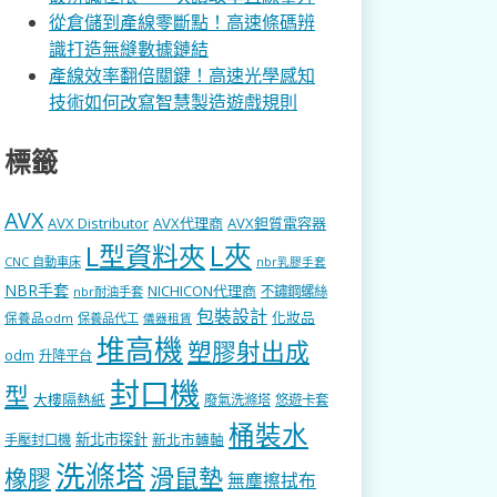
從倉儲到產線零斷點！高速條碼辨
識打造無縫數據鏈結
產線效率翻倍關鍵！高速光學感知
技術如何改寫智慧製造遊戲規則
標籤
AVX
AVX Distributor
AVX代理商
AVX鉭質電容器
L型資料夾
L夾
CNC 自動車床
nbr乳膠手套
NBR手套
NICHICON代理商
不鏽鋼螺絲
nbr耐油手套
包裝設計
化妝品
保養品odm
保養品代工
儀器租賃
堆高機
塑膠射出成
odm
升降平台
封口機
型
大樓隔熱紙
廢氣洗滌塔
悠遊卡套
桶裝水
新北市探針
新北市轉軸
手壓封口機
洗滌塔
滑鼠墊
橡膠
無塵擦拭布