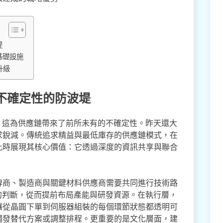
堤
基礎設施
升級
不確定性的防波堤
，這為供應鏈帶來了前所未有的不確定性。昨天還大
求銳減。傳統追求精益與最低庫存的供應鏈模式，在
此時展現其核心價值：它透過深度的資訊共享與聯合
牌商、製造商與關鍵材料供應商需要共同進行技術路
的判斷，從而提前布局產能與研發資源。在執行層，
讓從晶圓下單到伺服器組裝的每個環節狀態都透明可
觸發替代方案或調整排程。更重要的是文化層面，建