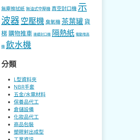
示
真空封口機
無塵擦拭紙
無油式空壓機
波器
空壓機
茶葉罐
貨
臭氧機
隔熱紙
梯
購物推車
連續封口機
電動堆高
飲水機
機
分類
L型資料夾
NBR手套
五金/水電材料
保養品代工
倉儲設備
化妝品代工
商品包裝
塑膠射出成型
工業資訊