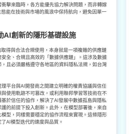
當衝擊來臨時，各方能優先協力解決問題，而非轉嫁
生態能在技術與市場的風浪中保持航向，避免因單一
動AI創新的隱形基礎設施
的取得與合法合規使用，本身就是一項複雜的供應鏈
建安全、合規且高效的「數據供應鏈」。這涉及數據
節，且必須嚴格遵守各地區的資料隱私法規，如台灣
理平台與AI開發商之間建立明確的權責協議與信任
源與使用軌跡不可篡改，或利用聯邦學習等技術在不
基於信任的協作，解決了AI發展中數據孤島與隱私
保護的前提下投入創新。此外，在模型部署後，來自
化模型，同樣需要穩定的協作流程來實現。這條隱形
了AI模型迭代的速度與品質。