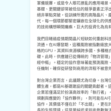
軍備競賽，或是令人眼花撩亂的應用場景
基礎、更關鍵卻常被低估的競爭要素正浮出
絕非單點突破，從訓練所需的高階晶片、
代，每一個環節都緊密鑲嵌在全球化的供
的技術構想瞬間癱瘓，巨大的投資化為烏
我們目睹過疫情期間晶片短缺如何重創科
流通。在AI爆發期，這種風險被指數級放
格的GPU，其資料來源橫跨多國、多種格
礎。此時，供應鏈已從傳統的「物流管理」
經中樞」。穩定的協作意味著能預測風險
任機制，確保從研發到商用的流程不被意
對台灣企業而言，此議題尤為切身。台灣
體生產，都是AI基礎建設的關鍵貢獻者。
企業若僅滿足於扮演高效率的「執行者」
規劃與應變的「協作夥伴」，則可能在AI
協作，其價值不僅在於「不出錯」，更在於
長的生態環境，這是單純追求技術參數無