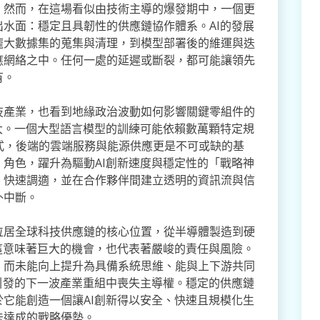
。然而，在這場看似由技術主導的爆發期中，一個更
水面：穩定且具韌性的供應鏈協作體系。AI的發展
龐大數據集的蒐集與清理，到模型部署後的維運與迭
應網絡之中。任何一處的延遲或斷裂，都可能讓領先
有。
技產業，也看到地緣政治波動如何影響關鍵零組件的
大。一個大型語言模型的訓練可能依賴數萬顆特定規
式，後端的雲端服務與能源供應更是不可或缺的基
角色，躍升為驅動AI創新速度與穩定性的「戰略神
、快速調適，並在合作夥伴間建立透明的資訊流與信
外中斷。
位居全球科技供應鏈的核心位置，從半導體製造到硬
這意味著巨大的機會，也代表著嚴峻的責任與風險。
，而未能向上提升為具備系統思維、能與上下游共同
引發的下一波產業重組中喪失主導權。穩定的供應鏈
它能創造一個讓AI創新得以安全、快速且規模化生
法達成的戰略優勢。