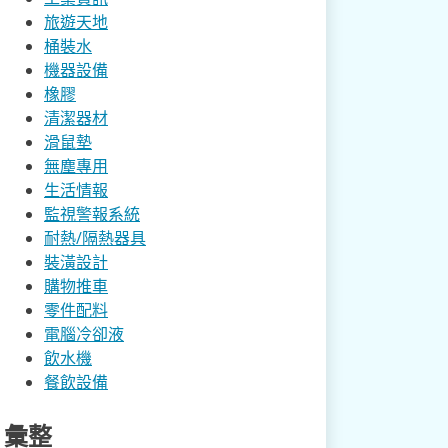
旅遊天地
桶裝水
機器設備
橡膠
清潔器材
滑鼠墊
無塵專用
生活情報
監視警報系統
耐熱/隔熱器具
裝潢設計
購物推車
零件配料
電腦冷卻液
飲水機
餐飲設備
彙整