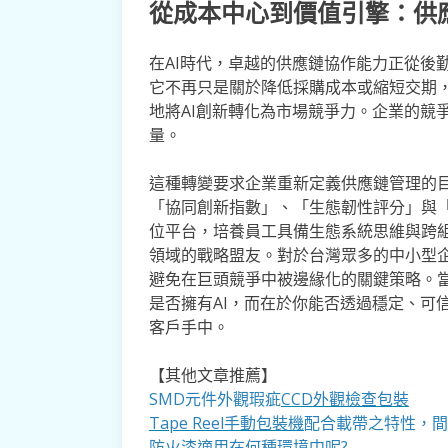
從成本中心到價值引擎：供
在AI時代，卓越的供應鏈協作能力正從後
它不再只是關於降低採購成本或縮短交期
地將AI創新轉化為市場競爭力。企業的競
量。
這種轉變要求企業重新定義供應鏈管理的
「協同創新指數」、「生態韌性評分」與
位平台，培養員工具備生態系統思維與跨組
領域的戰略盟友。對於台灣眾多的中小型企
避免在巨頭競爭中被邊緣化的關鍵策略。當
是否擁有AI，而在於你能否透過穩定、可
客戶手中。
【其他文章推薦】
SMD元件外觀瑕疵
CCD外觀檢查包裝
Tape Reel手動包裝機
配合載帶之特性，間
防火漆
適用在何種環境中呢?