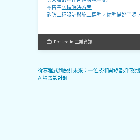
零售業
防損解決方案
消防工程
設計與施工標準，你準備好了嗎
Posted in
工業資訊
work_outline
文
從寫程式到設計未來：一位技術開發者如何蛻
AI場景設計師
章
導
覽