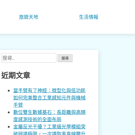
旅遊天地
生活情報
搜
尋
關
近期文章
鍵
字:
當手臂有了神經：微型化與低功耗
如何完美整合工業感知元件與機械
手臂
數位雙生數據基石：長距離與高精
度感測技術的全面布局
金屬反光干擾？工業級光學模組突
破辨識極限，一次讀取率直線攀升