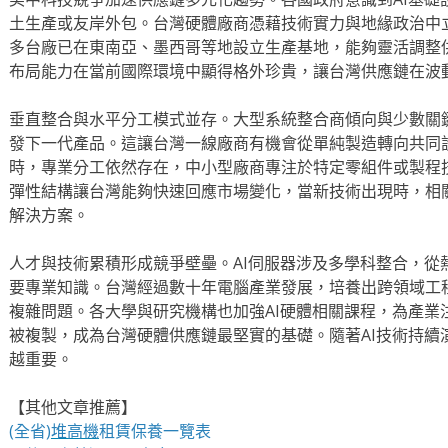
土生產或友岸外包。台灣硬體廠商憑藉技術實力與地緣政治中
多台廠已在東南亞、墨西哥等地設立生產基地，能夠靈活調整
布局能力在當前國際環境中顯得格外珍貴，讓台灣供應鏈在波
垂直整合與水平分工模式並存。大型系統整合商傾向與少數關
發下一代產品。這讓台灣一線廠商有機會從單純製造轉向共同
時，專業分工依然存在，中小型廠商專注於特定零組件或製程
彈性結構讓台灣能夠快速回應市場變化，當新技術出現時，相
解決方案。
人才與技術累積形成競爭壁壘。AI伺服器涉及多學科整合，從
要專業知識。台灣經過數十年電腦產業發展，培養出跨領域工
複雜問題。各大學與研究機構也加強AI硬體相關課程，為產業
被複製，成為台灣硬體供應鏈最堅實的基礎。隨著AI技術持續
越重要。
【其他文章推薦】
(全省)
堆高機
租賃保養一覽表