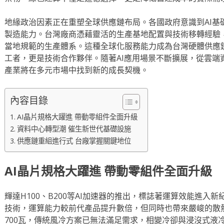
地緣政治因素正在重塑全球供應鏈布局。各國政府意識到AI基
製造能力。台灣廠商憑藉靈活的生產基地配置與技術移轉經驗
當地規範的生產體系。這種全球化服務能力成為台灣硬體供應
工者，更是技術合作夥伴。隨著AI應用場景不斷擴展，從雲端
產業將在多元市場中找到新的成長契機。
內容目錄
AI晶片規格大躍進 帶動零組件全面升級
資料中心轉型潮 催生新世代基礎設施
供應鏈重組進行式 台廠掌握關鍵地位
AI晶片規格大躍進 帶動零組件全面升級
輝達H100、B200等AI加速器的推出，標誌著運算效能進入
技術，運算能力較前代產品提升數倍，但同時也帶來嚴峻的散
700瓦，傳統風冷方案已無法滿足需求，相變冷卻與浸沒式液