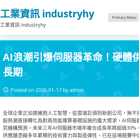
Skip
工業資訊 industryhy
to
content
Primary Menu
工業資訊 industryhy
AI浪潮引爆伺服器革命！硬體
長期
Posted on
2026-01-17
by
admin
access_time
全球企業正加速擁抱人工智慧，從雲端巨頭到新創公司，無不投
股熱潮直接轉化為對高效能運算基礎設施的龐大需求，AI伺服
究機構預測，未來三年AI伺服器市場年複合成長率將超過30
供應鏈憑藉多年累積的技術實力與製造彈性，已在這場競賽中