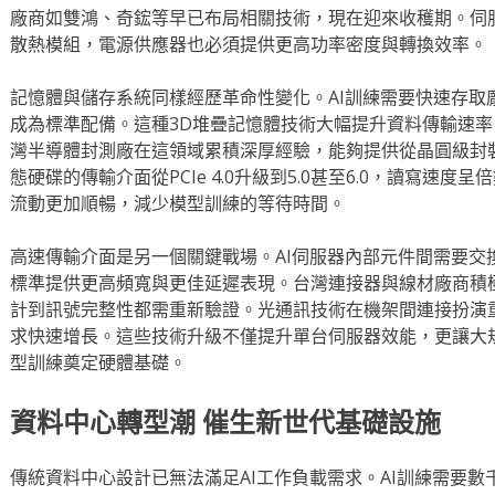
廠商如雙鴻、奇鋐等早已布局相關技術，現在迎來收穫期。伺
散熱模組，電源供應器也必須提供更高功率密度與轉換效率。
記憶體與儲存系統同樣經歷革命性變化。AI訓練需要快速存取
成為標準配備。這種3D堆疊記憶體技術大幅提升資料傳輸速
灣半導體封測廠在這領域累積深厚經驗，能夠提供從晶圓級封
態硬碟的傳輸介面從PCIe 4.0升級到5.0甚至6.0，讀寫速
流動更加順暢，減少模型訓練的等待時間。
高速傳輸介面是另一個關鍵戰場。AI伺服器內部元件間需要交換大量數據
標準提供更高頻寬與更佳延遲表現。台灣連接器與線材廠商積
計到訊號完整性都需重新驗證。光通訊技術在機架間連接扮演重要
求快速增長。這些技術升級不僅提升單台伺服器效能，更讓大規
型訓練奠定硬體基礎。
資料中心轉型潮 催生新世代基礎設施
傳統資料中心設計已無法滿足AI工作負載需求。AI訓練需要數