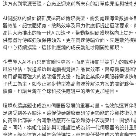
決方案到電源管理，台廠正迎來前所未有的訂單能見度與技術
AI伺服器的設計複雜度遠高於傳統機型，需要處理海量數據並
器效能、記憶體頻寬、散熱效率及電力供應都提出極端要求。輝達
晶片大廠推出的新一代AI加速卡，帶動整個硬體規格向上提升
供應器等傳統強項保持領先，更在高速傳輸介面、先進散熱模
料中心持續擴建，這條供應鏈的成長動能才剛開始顯現。
企業導入AI不再只是實驗性專案，而是直接關乎競爭力的戰略
風險評估，製造業透過電腦視覺提升品管效率，醫療機構則運
應用都需要強大的後端運算支援，推動企業級AI伺服器需求快
子代工為主，如今正逐步轉型為高階運算解決方案的關鍵夥伴
價值，也讓台灣在全球科技供應鏈中的地位更加穩固。
環境永續議題也成為AI伺服器發展的重要考量。高效能運算伴
足跡受到各界關注。這促使硬體廠商研發更節能的冷卻技術與
向商業化部署。台灣散熱廠商在這波趨勢中表現突出，開發出
品。同時，模組化設計與可維護性成為新一代伺服器的設計重
棄物。綠色運算不僅是道德選擇，更是降低營運成本的實際需