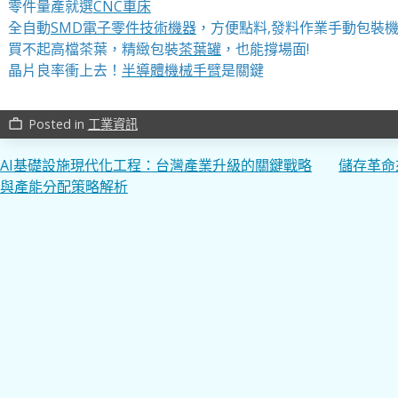
零件量產就選
CNC車床
全自動
SMD電子零件技術機器
，方便點料,發料作業手動包裝
買不起高檔茶葉，精緻包裝
茶葉罐
，也能撐場面!
晶片良率衝上去！
半導體機械手臂
是關鍵
Posted in
工業資訊
work_outline
文
AI基礎設施現代化工程：台灣產業升級的關鍵戰略
儲存革命
與產能分配策略解析
章
導
覽