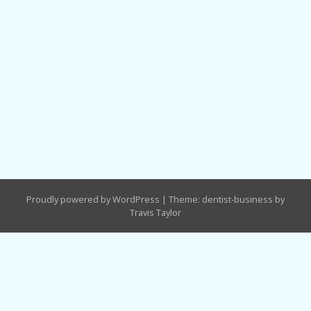
Proudly powered by WordPress
|
Theme: dentist-business by
Travis Taylor