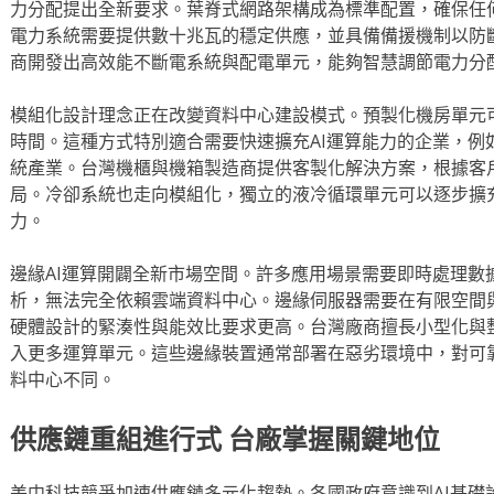
力分配提出全新要求。葉脊式網路架構成為標準配置，確保任
電力系統需要提供數十兆瓦的穩定供應，並具備備援機制以防
商開發出高效能不斷電系統與配電單元，能夠智慧調節電力分
模組化設計理念正在改變資料中心建設模式。預製化機房單元
時間。這種方式特別適合需要快速擴充AI運算能力的企業，例
統產業。台灣機櫃與機箱製造商提供客製化解決方案，根據客
局。冷卻系統也走向模組化，獨立的液冷循環單元可以逐步擴
力。
邊緣AI運算開闢全新市場空間。許多應用場景需要即時處理數
析，無法完全依賴雲端資料中心。邊緣伺服器需要在有限空間
硬體設計的緊湊性與能效比要求更高。台灣廠商擅長小型化與
入更多運算單元。這些邊緣裝置通常部署在惡劣環境中，對可
料中心不同。
供應鏈重組進行式 台廠掌握關鍵地位
美中科技競爭加速供應鏈多元化趨勢。各國政府意識到AI基礎