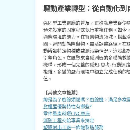
驅動產業轉型：從自動化到
強固型工業電腦的普及，正推動產業從傳
預先設定的固定程式執行重複任務。如今，
適應環境的能力。在智慧物流領域，搭載強
圖、避開動態障礙物，靈活調整路徑。在環
動辨識特定物種或監測污染情況。這股趨
引擎角色。它匯聚來自感測器的多模態數據
機構，形成一個完整的感知-思考-行動迴
複雜、多變的嚴苛環境中獨立完成任務的
值。
【其他文章推薦】
總是為了廚餘煩惱嗎？
廚餘機
，滿足多樣
貨櫃屋
優勢特性有哪些?
零件量產就選
CNC車床
消防工程
交給專業來搞定
塑膠射出工廠
一條龍製造服務