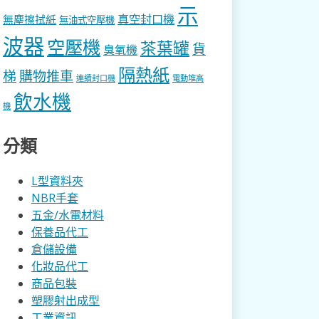
示
真空封口機
無塵擦拭紙
無油式空壓機
波器
空壓機
茶葉罐
貨
臭氧機
隔熱紙
梯
購物推車
連續封口機
電動堆高
飲水機
機
分類
L型資料夾
NBR手套
五金/水電材料
保養品代工
倉儲設備
化妝品代工
商品包裝
塑膠射出成型
工業資訊