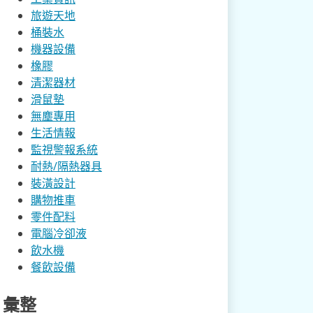
旅遊天地
桶裝水
機器設備
橡膠
清潔器材
滑鼠墊
無塵專用
生活情報
監視警報系統
耐熱/隔熱器具
裝潢設計
購物推車
零件配料
電腦冷卻液
飲水機
餐飲設備
彙整