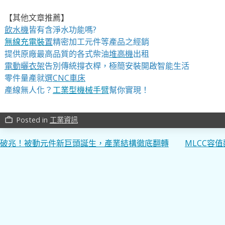
【其他文章推薦】
飲水機
皆有含淨水功能嗎?
無線充電裝
置
精密加工元件等產品之經銷
提供原廠最高品質的各式柴油
堆高機
出租
電動曬衣架
告別傳統撐衣桿，極簡安裝開啟智能生活
零件量產就選
CNC車床
產線無人化？
工業型機械手臂
幫你實現！
Posted in
工業資訊
work_outline
文
破兆！被動元件新巨頭誕生，產業結構徹底翻轉
MLCC容
章
導
覽