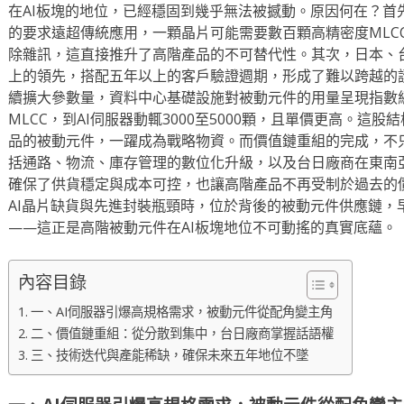
在AI板塊的地位，已經穩固到幾乎無法被撼動。原因何在？首
的要求遠超傳統應用，一顆晶片可能需要數百顆高精密度MLCC
除雜訊，這直接推升了高階產品的不可替代性。其次，日本、
上的領先，搭配五年以上的客戶驗證週期，形成了難以跨越的護
續擴大參數量，資料中心基礎設施對被動元件的用量呈現指數級
MLCC，到AI伺服器動輒3000至5000顆，且單價更高。這
品的被動元件，一躍成為戰略物資。而價值鏈重組的完成，不
括通路、物流、庫存管理的數位化升級，以及台日廠商在東南
確保了供貨穩定與成本可控，也讓高階產品不再受制於過去的
AI晶片缺貨與先進封裝瓶頸時，位於背後的被動元件供應鏈，
——這正是高階被動元件在AI板塊地位不可動搖的真實底蘊。
內容目錄
一、AI伺服器引爆高規格需求，被動元件從配角變主角
二、價值鏈重組：從分散到集中，台日廠商掌握話語權
三、技術迭代與產能稀缺，確保未來五年地位不墜