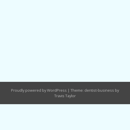
Proudly powered by WordPress
|
Theme: dentist-business by
Travis Taylor