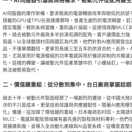
一、AI伺服器引爆高規格需求，被動元件從配角變主
AI伺服器的運作架構，要求極高的電源轉換效率與極低的訊號
搭載的GPU或TPU在高速運算時，會產生劇烈的電流瞬變，
穩定電壓，輕則系統當機，重則晶片損毀。這使得高階MLCC
件。過去被動元件廠商多半扮演低調的配角，客戶議價能力強、
局面。以全球龍頭村田與國巨為代表，他們針對AI應用開發出
品，不僅單價翻倍，更拿到長達三至五年的供貨合約。此外，A
加，尤其是用於電源模組的功率電感與用於雜訊抑制的共模濾
化。這樣的轉變，讓被動元件從產業鏈中的「小螺絲釘」一舉
無法被輕易取代。
二、價值鏈重組：從分散到集中，台日廠商掌握話語
過去十年，被動元件製造經歷了一場劇烈的遷徙，從中國大陸
涉的不只是成本，更是技術保護與供應鏈韌性。隨著AI應用爆
化」備援，這加速了價值鏈的重組。日本廠商如村田、太陽誘
MLCC、電感與電阻領域擁有最先進的製程與材料專利，他們
哥擴建新廠，並導入全自動化產線與AI品管系統。這種垂直整