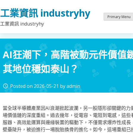
Skip
工業資訊 industryhy
to
content
Primary Menu
工業資訊 industryhy
AI狂潮下，高階被動元件價值
其地位穩如泰山？
Posted on
2026-05-21
by
admin
access_time
當全球半導體產業因AI浪潮掀起波瀾，另一股隱形卻關鍵的力
場價值鏈的深度重組。過去幾年，從電容、電阻到電感，這些
服器、高效能運算與邊緣裝置的驅動下，不僅需求爆炸性成長
壁壘陡升，被迫進行一場脫胎換骨的進化。如今，這場重組已