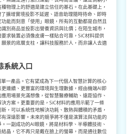
這種物理上的舒適是建立信任的基石。在此基礎上，
證了擴增實境投影不延遲、語音助理隨時待命、即時
定功能而刻意「使用」眼鏡，所有的互動都是自然且
動識別商品並投影出營養資訊與比價；在陌生城市，
要求裝置必須像皮膚一樣貼合可靠，SiC材料提供
」願景的底層支柱，讓科技服務於人，而非讓人去適
態系統入口
超單一產品。它有望成為下一代個人智慧計算的核心
更連續、更豐富的環境與生理數據，經由機端AI即
的應用場景充滿想像，從智慧醫療輔助、遠距協作、
決方案。更重要的是，SiC材料的應用示範了一條
創新，可以系統性地解決功耗、散熱與體積的矛盾，
都有深遠影響。未來的競爭將不僅是演算法與功能的
。一副成功的AI眼鏡，將是材料學、半導體技術、
美結晶，它不再只是戴在臉上的螢幕，而是通往數位