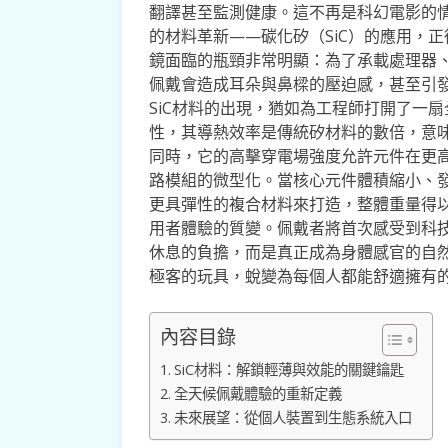
翻譯甚至監測健康。這不再是科幻電影的
的材料革新——碳化矽（SiC）的應用，
鏡面臨的瓶頸非常明顯：為了承載處理器
佩戴會造成耳朵與鼻樑的壓迫感，甚至引
SiC材料的出現，猶如為工程師打開了一
性，其導熱效率是傳統矽材料的數倍，意
同時，它的高擊穿電場強度允許元件在更
路模組的微型化。當核心元件體積縮小、
更具彈性的複合材料來打造，整體重量得
用者體驗的質變。佩戴者將首次感受到科
休息的負擔，而是真正成為身體感官的自然
極客的玩具，蛻變為每個人都能舒適擁有
內容目錄
SiC材料：解鎖輕薄與效能的關鍵鑰匙
全天候佩戴體驗的重新定義
未來展望：從個人裝置到生態系統入口