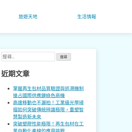
旅遊天地
生活情報
搜
尋
關
近期文章
鍵
字:
掌握再生包材品質驗證與追溯機制
搶占國際供應鏈綠色商機
高速移動也不漏拍！工業級光學掃
描如何突破傳統辨識極限，重塑智
慧製造新未來
突破塑膠性能極限！再生包材在工
業自動化產線的應用挑戰