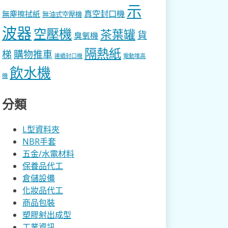
示
真空封口機
無塵擦拭紙
無油式空壓機
波器
空壓機
茶葉罐
貨
臭氧機
隔熱紙
梯
購物推車
連續封口機
電動堆高
飲水機
機
分類
L型資料夾
NBR手套
五金/水電材料
保養品代工
倉儲設備
化妝品代工
商品包裝
塑膠射出成型
工業資訊