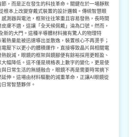
情節，而是正在發生的科技革命。關鍵在於一場靜默
正從根本上改變穿戴式裝置的設計邏輯。傳統智慧眼
、感測器與電池，框架往往笨重且容易發熱，長時間
發皮膚不適，這讓「全天候佩戴」淪為口號。然而，
扇全新的大門。這種半導體材料擁有驚人的物理特
味著熱量能被迅速導出並散逸，裝置核心不再燙手；
高電壓下以更小的體積運作，直接導致晶片與相關電
發熱銳減，眼鏡的框架與鏡腳便有餘裕採用更輕盈、
以大幅降低。這不僅是規格表上數字的變化，更是使
技與日常生活的無縫融合，眼鏡不再是需要時常摘下
延伸。這場由材料驅動的減重革命，正讓AI眼鏡從
的日常智慧夥伴。