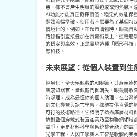
憩，都不會產生明顯的壓迫感或灼熱感。
AI功能才能真正發揮價值。穩定的效能保
翻譯流暢準確。使用者不需要為了某個特
情境化的。例如，在超市購物時，眼鏡自
路線指引直接疊加在真實街景上。這種體驗
的穩定與高效，正是實現這種「隱形科技
應科技。
未來展望：從個人裝置到生
輕量化、全天候佩戴的AI眼鏡，其意義遠
與感知器官。當佩戴門檻消失，眼鏡將收集
時處理，成為最懂你的個人助理。在台灣
到文化導覽與語言學習，都能提供直覺的解
可行的技術路徑。它證明了透過底層材料
這對整個穿戴式裝置產業乃至物聯網領域
競爭，更是材料科學與系統整合能力的競爭
光學工程、人因工學與人工智慧軟體的完