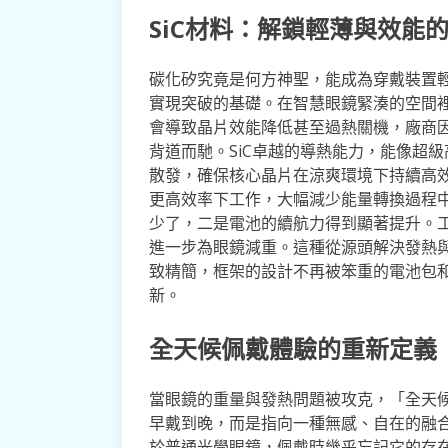
SiC材料：解鎖輕薄與效能
碳化矽究竟是何方神聖，能成為穿戴裝置
實現突破的基礎。在智慧眼鏡緊湊的空間
會導致晶片效能降低甚至過熱關機，廠商
背道而馳。SiC卓越的導熱能力，能像超
散發，確保核心晶片在涼爽環境下持續高
更高效率下工作，大幅減少能量轉換過程
少了，二是電池的續航力得到顯著提升。
進一步為眼鏡減重。這種從源頭解決發熱與
致精簡，框架的設計不再被笨重的電池包
新。
全天候佩戴體驗的重新定義
當眼鏡的重量與發熱問題被攻克，「全天
早戴到晚，而是指向一種無感、自在的融合
於普通光學眼鏡，佩戴時幾乎忘記它的存