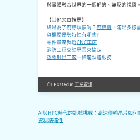
與實體融合世界的一個舒適、無壓的視窗
【其他文章推薦】
總是為了廚餘煩惱嗎？
廚餘機
，滿足多樣
貨櫃屋
優勢特性有哪些?
零件量產就選
CNC車床
消防工程
交給專業來搞定
塑膠射出工廠
一條龍製造服務
Posted in
工業資訊
work_outline
文
AI與HPC時代的訊號挑戰：高速傳輸晶片如何
資料精確性
章
導