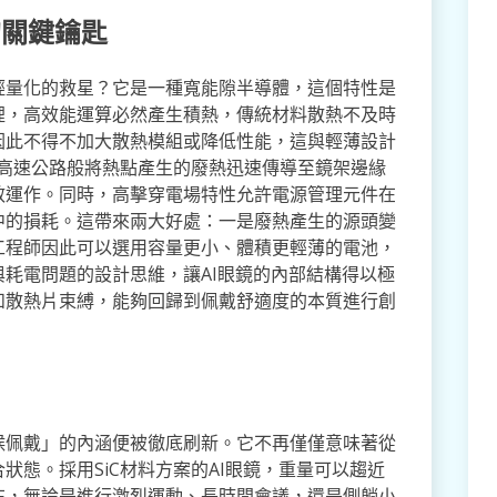
的關鍵鑰匙
輕量化的救星？它是一種寬能隙半導體，這個特性是
裡，高效能運算必然產生積熱，傳統材料散熱不及時
因此不得不加大散熱模組或降低性能，這與輕薄設計
級高速公路般將熱點產生的廢熱迅速傳導至鏡架邊緣
效運作。同時，高擊穿電場特性允許電源管理元件在
中的損耗。這帶來兩大好處：一是廢熱產生的源頭變
工程師因此可以選用容量更小、體積更輕薄的電池，
耗電問題的設計思維，讓AI眼鏡的內部結構得以極
和散熱片束縛，能夠回歸到佩戴舒適度的本質進行創
候佩戴」的內涵便被徹底刷新。它不再僅僅意味著從
狀態。採用SiC材料方案的AI眼鏡，重量可以趨近
在，無論是進行激烈運動、長時間會議，還是側躺小