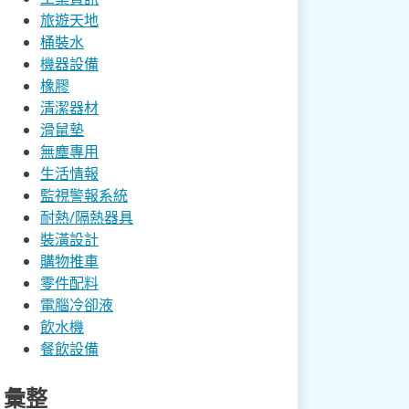
旅遊天地
桶裝水
機器設備
橡膠
清潔器材
滑鼠墊
無塵專用
生活情報
監視警報系統
耐熱/隔熱器具
裝潢設計
購物推車
零件配料
電腦冷卻液
飲水機
餐飲設備
彙整