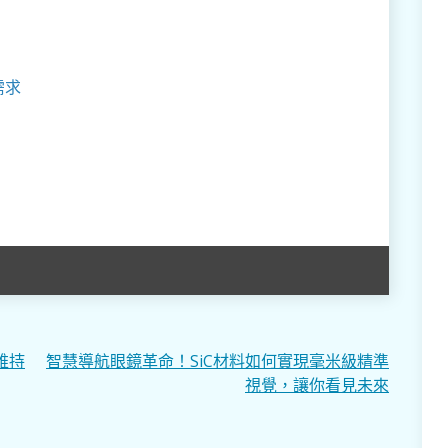
。
需求
維持
智慧導航眼鏡革命！SiC材料如何實現毫米級精準
視覺，讓你看見未來