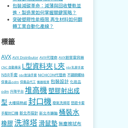
包裝減碳革命：減薄與回收雙軌並
進，製造業如何掌握關鍵策略？
突破塑膠性能極限 再生材料如何翻
轉工業自動化產線？
標籤
AVX
AVX Distributor
AVX代理商
AVX鉭質電容器
L型資料夾
L夾
CNC 自動車床
nbr乳膠手套
NBR手套
NICHICON代理商
不鏽鋼螺絲
nbr耐油手套
包裝設計
化妝品
保養品odm
保養品代工
儀器租賃
堆高機
塑膠射出成
odm
升降平台
封口機
型
大樓隔熱紙
廢氣洗滌塔
悠遊卡套
桶裝水
新北市探針
新北市轉軸
手壓封口機
洗滌塔
滑鼠墊
橡膠
無塵擦拭布