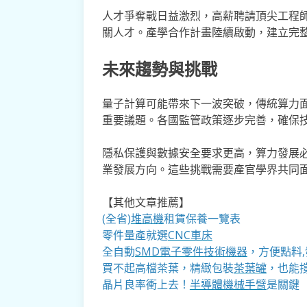
人才爭奪戰日益激烈，高薪聘請頂尖工程師
關人才。產學合作計畫陸續啟動，建立完
未來趨勢與挑戰
量子計算可能帶來下一波突破，傳統算力
重要議題。各國監管政策逐步完善，確保
隱私保護與數據安全要求更高，算力發展
業發展方向。這些挑戰需要產官學界共同面
【其他文章推薦】
(全省)
堆高機
租賃保養一覽表
零件量產就選
CNC車床
全自動
SMD電子零件技術機器
，方便點料
買不起高檔茶葉，精緻包裝
茶葉罐
，也能撐
晶片良率衝上去！
半導體機械手臂
是關鍵