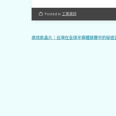
Posted in
工業資訊
work_outline
文
高效能晶片：台灣在全球半導體競賽中的秘密
章
導
覽