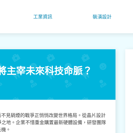
工業資訊
裝潢設計
誰將主宰未來科技命脈？
看不見硝煙的戰爭正悄悄改變世界格局。從晶片設計
爭之地。企業不惜重金購置最新硬體設備，研發團隊
先機。