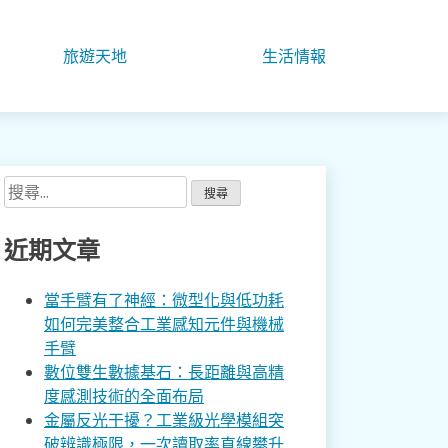
旅遊天地
生活情報
搜
尋
關
近期文章
鍵
字:
當手臂有了神經：微型化與低功耗
如何完美整合工業感知元件與機械
手臂
數位雙生數據基石：長距離與高精
度感測技術的全面布局
金屬反光干擾？工業級光學模組突
破辨識極限，一次讀取率直線攀升