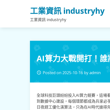
Skip
工業資訊 industryhy
to
content
工業資訊 industryhy
AI算力大戰開打！
Posted on
2025-10-16
by
admin
access_time
全球科技巨頭紛紛投入AI算力競賽，這場
到數據中心建設，每個環節都成為兵家必
日夜趕工優化演算法，只為在AI時代搶得