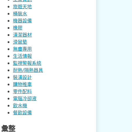
旅遊天地
桶裝水
機器設備
橡膠
清潔器材
滑鼠墊
無塵專用
生活情報
監視警報系統
耐熱/隔熱器具
裝潢設計
購物推車
零件配料
電腦冷卻液
飲水機
餐飲設備
彙整