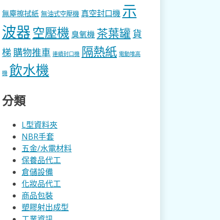
示
真空封口機
無塵擦拭紙
無油式空壓機
波器
空壓機
茶葉罐
貨
臭氧機
隔熱紙
梯
購物推車
連續封口機
電動堆高
飲水機
機
分類
L型資料夾
NBR手套
五金/水電材料
保養品代工
倉儲設備
化妝品代工
商品包裝
塑膠射出成型
工業資訊