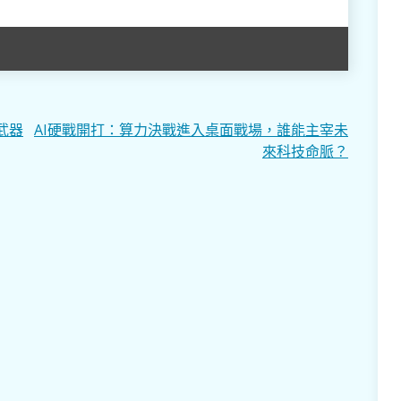
武器
AI硬戰開打：算力決戰進入桌面戰場，誰能主宰未
來科技命脈？