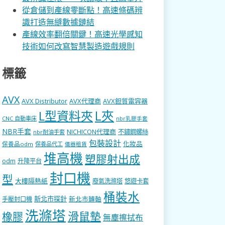
從倉儲到產線零斷點！高速條碼辨
識打造無縫數據鏈結
產線效率翻倍關鍵！高速光學感知
技術如何改寫智慧製造遊戲規則
標籤
AVX
AVX Distributor
AVX代理商
AVX鉭質電容器
L型資料夾
L夾
CNC 自動車床
nbr乳膠手套
NBR手套
NICHICON代理商
不鏽鋼螺絲
nbr耐油手套
包裝設計
化妝品
保養品odm
保養品代工
儀器租賃
堆高機
塑膠射出成
odm
升降平台
封口機
型
大樓隔熱紙
廢氣洗滌塔
悠遊卡套
桶裝水
新北市探針
新北市轉軸
手壓封口機
洗滌塔
滑鼠墊
橡膠
無塵擦拭布