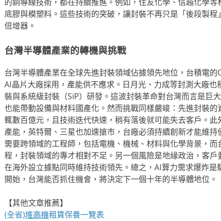
的銅導線技術，都在持續推進。例如，住友化學、信越化學等
底膠與模塑料。這些技術的突破，讓封裝不再只是「後段製程
倍增器。
台灣半導體產業的轉機與挑戰
台灣半導體產業在全球先進封裝領域佔據領先地位，台積電的C
AI晶片大廠採用，產能供不應求。日月光、力成等封測大廠也
裝與系統級封裝（SiP）研發。這波封裝革命對台灣而言是巨
也能帶動設備與材料國產化。然而挑戰同樣嚴峻：先進封裝的
輒數百億元，且技術迭代快速，稍有落後就可能失去客戶。此
產能，英特爾、三星也加速搶市，台廠必須持續創新才能維持
需要跨領域的工程師，包括電機、機械、材料與化學背景，而
程，封裝領域的專才相對不足。另一個風險是地緣政治，客戶
在海外設立據點同時維持技術領先。總之，AI算力需求爆炸是
開始，台灣能否抓住機會，將決定下一個十年的半導體地位。
【其他文章推薦】
(全省)
堆高機
租賃保養一覽表