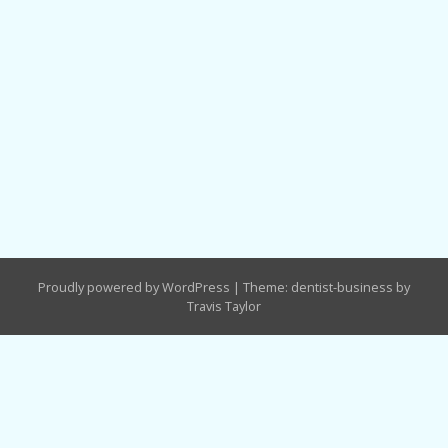
Proudly powered by WordPress
|
Theme: dentist-business by
Travis Taylor