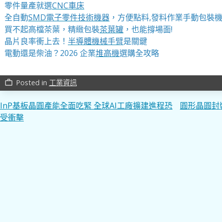
零件量產就選
CNC車床
全自動
SMD電子零件技術機器
，方便點料,發料作業手動包裝
買不起高檔茶葉，精緻包裝
茶葉罐
，也能撐場面!
晶片良率衝上去！
半導體機械手臂
是關鍵
電動還是柴油？2026 企業
堆高機
選購全攻略
Posted in
工業資訊
work_outline
文
InP基板晶圓產能全面吃緊 全球AI工廠擴建進程恐
圓形晶圓封
受衝擊
章
導
覽