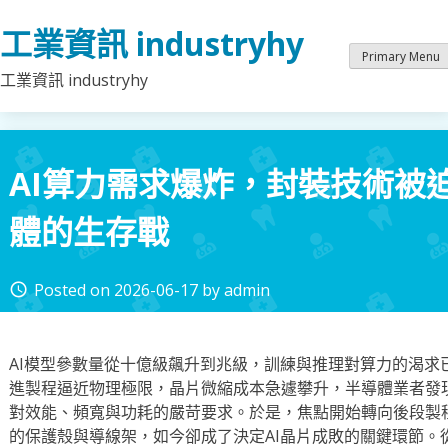
Skip
工業資訊 industryhy
to
content
Primary Menu
工業資訊 industryhy
AI算力需求爆炸，封裝技術被
體的生存戰
Posted on
2026-06-17
by
admin
access_time
AI模型參數量從十億級飆升到兆級，訓練與推理對算力的渴求
進製程逼近物理極限，晶片微縮成本急遽攀升，半導體業者發現
對效能、頻寬與功耗的嚴苛要求。於是，焦點開始轉向後段製
的保護殼與導線架，如今卻成了決定AI晶片成敗的關鍵環節。從台積