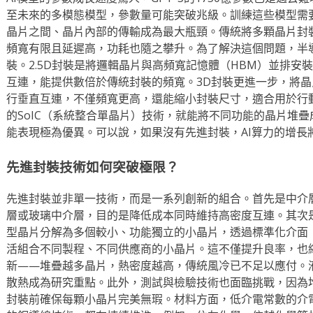
至未來的多模態模型，參數量可能突破兆級。訓練這些模型需要
晶片之間、晶片內部的傳輸成為最大瓶頸。傳統將多顆晶片封裝
頻寬有限且延遲高，功耗也隨之攀升。為了解決這個問題，半導體
裝。2.5D封裝是將邏輯晶片與高頻寬記憶體（HBM）並排安
互連，能提供數倍於傳統封裝的頻寬。3D封裝更進一步，將晶
行垂直互連，不僅頻寬更高，還能縮小封裝尺寸，適合用於行動
的SoIC（系統整合單晶片）技術，就能將不同功能的晶片堆
能表現極為優異。可以說，如果沒有先進封裝，AI算力的增長
先進封裝技術如何突破極限？
先進封裝並非單一技術，而是一系列創新的組合。首先是中介
層或玻璃中介層，目的是降低成本同時維持高密度互連。其次是小
型晶片分解為多個較小、功能獨立的小晶片，透過標準化介面（
活組合不同製程、不同供應商的小晶片。這不僅提升良率，也
新——堆疊越多晶片，熱密度越高，傳統風冷已不足以應付。
散熱成為研究重點。此外，測試與檢驗技術也面臨挑戰，因為
封裝前確保每顆小晶片完美無瑕。材料方面，低介電常數的介