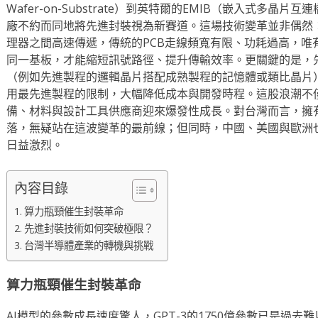
Wafer-on-Substrate）到英特爾的EMIB（嵌入式多晶片
廠不約而同地將先進封裝視為新賽道。這場技術變革並非偶然：
理器之間高速傳遞，傳統的PCB走線頻寬有限、功耗過高，唯
同一基板，才能縮短訊號路徑、提升傳輸效率。更關鍵的是，
（例如先進製程的邏輯晶片搭配成熟製程的記憶體或類比晶片
用最先進製程的限制，大幅降低成本與開發時程。這股浪潮不
備、材料與設計工具供應商迎來爆發性成長。對台灣而言，擁
落，無疑站在這波變革的最前線；但同時，中國、美國與歐洲
日益激烈。
內容目錄
算力瓶頸催生封裝革命
先進封裝技術如何突破極限？
台灣半導體產業的轉機與挑戰
算力瓶頸催生封裝革命
AI模型的參數成長速度驚人，GPT-3的1750億參數已是過去