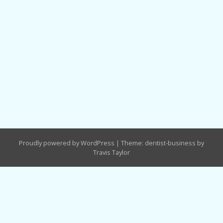
Proudly powered by WordPress
|
Theme: dentist-business by
Travis Taylor