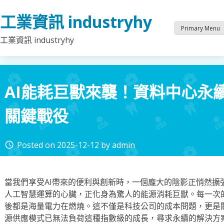
Skip
工業資訊 industryhy
to
content
Primary Menu
工業資訊 industryhy
AI能耗巨獸來襲！資料中心永
關鍵戰役
Posted on
2025-12-12
by
admin
access_time
當我們享受AI帶來的便利與創新時，一個龐大的陰影正悄然擴
人工智慧運算的心臟，正化身為驚人的能源消耗巨獸。每一次
後都是海量電力在燃燒。這不僅是科技公司的成本問題，更是
源供應模式已無法負荷這種指數級的成長，尋求永續的解決方