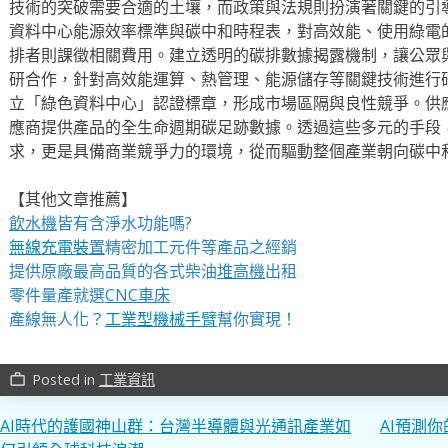
技術的突破需要合適的土壤，而政策與法規則扮演著關鍵的引
資料中心能源效率標準與碳中和時程表，對高效能、使用綠電
排者則課徵相關費用。建立透明的碳排數據揭露機制，讓公眾
研合作，針對高效能運算、熱管理、能源儲存等關鍵技術進行
立「綠色資料中心」認證標章，形成市場區隔與良性競爭。供
應商提供產品的全生命週期碳足跡數據。透過這些多元的手段
求，更是具備商業競爭力的環境，從而驅動整個產業朝向碳中
【其他文章推薦】
飲水機
皆有含淨水功能嗎?
無線充電裝
置
精密加工元件等產品之經銷
提供原廠最高品質的各式柴油
堆高機
出租
零件量產就選
CNC車床
產線無人化？
工業型機械手臂
幫你實現！
Posted in
工業資訊
work_outline
文
AI時代的護國神山群：台灣半導體與光通訊產業如
AI預測