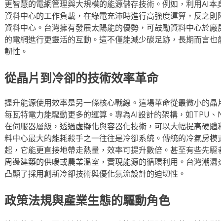
更智慧的電網管理與大規模的能源儲存技術。例如，利用AI本
資料中心的工作負載，在綠電充沛時進行高強度運算，反之則
資料中心。台灣擁有發展太陽能的優勢，可鼓勵資料中心於廠
的電網進行更靈活的互動。這不僅能減少碳足跡，長期而言也
韌性。
從晶片到冷卻的技術效率革命
提升能源使用效率是另一條核心戰線。這場革命從最微小的晶
每瓦特電力能驅動更多的運算。專為AI設計的架構，如TPU、
在伺服器層級，透過虛擬化與容器化技術，可以大幅提高硬體
料中心最大的能耗殺手之一往往是冷卻系統。傳統的冷氣房模
起，它能更直接地帶走熱量，效率可提升數倍。甚至有些先驅
周邊建築的供暖或農業溫室，實現能源的循環利用。台灣潮濕
凸顯了採用創新冷卻技術與優化氣流設計的迫切性。
政策法規與產業生態的驅動角色