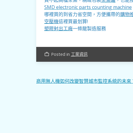
SMD electronic parts counting machine
哪裡買的到省力省空間，方便攜帶的
購物
空壓機
這裡買最划算!
塑膠射出工廠
一條龍製造服務
Posted in
工業資訊
work_outline
文
商用無人機如何改變智慧城市監控系統的未來
章
導
覽