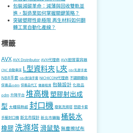
包裝減碳革命：減薄與回收雙軌並
進，製造業如何掌握關鍵策略？
突破塑膠性能極限 再生材料如何翻
轉工業自動化產線？
標籤
AVX
AVX Distributor
AVX代理商
AVX鉭質電容器
L型資料夾
L夾
CNC 自動車床
nbr乳膠手套
NBR手套
NICHICON代理商
不鏽鋼螺絲
nbr耐油手套
包裝設計
化妝品
保養品odm
保養品代工
儀器租賃
堆高機
塑膠射出成
odm
升降平台
封口機
型
大樓隔熱紙
廢氣洗滌塔
悠遊卡套
桶裝水
新北市探針
新北市轉軸
手壓封口機
洗滌塔
滑鼠墊
橡膠
無塵擦拭布