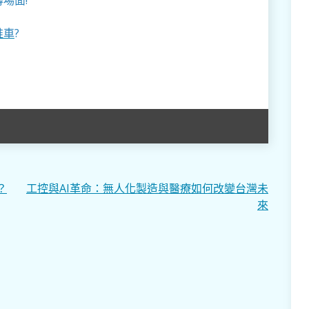
推車
?
？
工控與AI革命：無人化製造與醫療如何改變台灣未
來