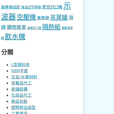
示
真空封口機
無塵擦拭紙
無油式空壓機
波器
空壓機
茶葉罐
貨
臭氧機
隔熱紙
梯
購物推車
連續封口機
電動堆高
飲水機
機
分類
L型資料夾
NBR手套
五金/水電材料
保養品代工
倉儲設備
化妝品代工
商品包裝
塑膠射出成型
工業資訊