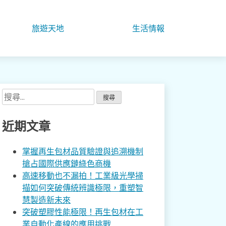
旅遊天地
生活情報
搜
尋
關
近期文章
鍵
字:
掌握再生包材品質驗證與追溯機制
搶占國際供應鏈綠色商機
高速移動也不漏拍！工業級光學掃
描如何突破傳統辨識極限，重塑智
慧製造新未來
突破塑膠性能極限！再生包材在工
業自動化產線的應用挑戰