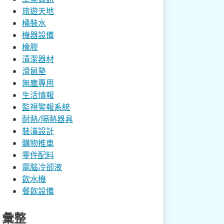
旅遊天地
桶裝水
機器設備
橡膠
清潔器材
滑鼠墊
無塵專用
生活情報
監視警報系統
耐熱/隔熱器具
裝潢設計
購物推車
零件配料
電腦冷卻液
飲水機
餐飲設備
彙整