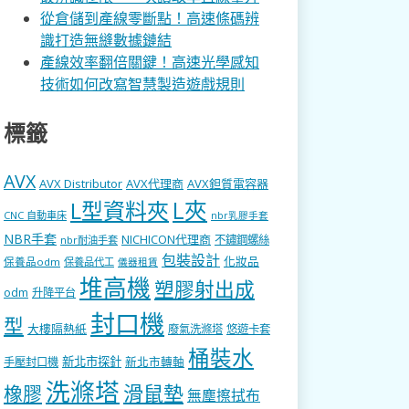
從倉儲到產線零斷點！高速條碼辨
識打造無縫數據鏈結
產線效率翻倍關鍵！高速光學感知
技術如何改寫智慧製造遊戲規則
標籤
AVX
AVX Distributor
AVX代理商
AVX鉭質電容器
L型資料夾
L夾
CNC 自動車床
nbr乳膠手套
NBR手套
NICHICON代理商
不鏽鋼螺絲
nbr耐油手套
包裝設計
化妝品
保養品odm
保養品代工
儀器租賃
堆高機
塑膠射出成
odm
升降平台
封口機
型
大樓隔熱紙
廢氣洗滌塔
悠遊卡套
桶裝水
新北市探針
新北市轉軸
手壓封口機
洗滌塔
滑鼠墊
橡膠
無塵擦拭布