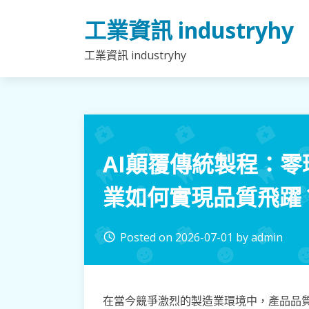
Skip
工業資訊 industryhy
to
content
工業資訊 industryhy
AI顛覆傳統製程：
業如何實現品質飛躍
Posted on
2026-07-01
by
admin
access_time
在當今競爭激烈的製造業環境中，產品品