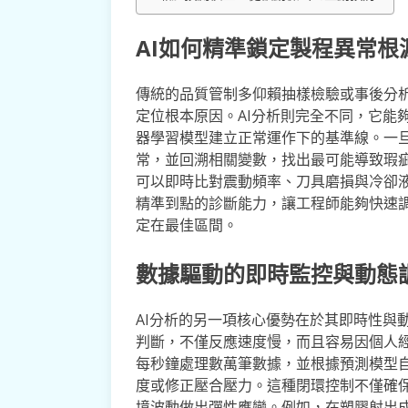
AI如何精準鎖定製程異常根
傳統的品質管制多仰賴抽樣檢驗或事後分
定位根本原因。AI分析則完全不同，它能
器學習模型建立正常運作下的基準線。一
常，並回溯相關變數，找出最可能導致瑕疵
可以即時比對震動頻率、刀具磨損與冷卻
精準到點的診斷能力，讓工程師能夠快速
定在最佳區間。
數據驅動的即時監控與動態
AI分析的另一項核心優勢在於其即時性與
判斷，不僅反應速度慢，而且容易因個人經
每秒鐘處理數萬筆數據，並根據預測模型
度或修正壓合壓力。這種閉環控制不僅確
境波動做出彈性應變。例如，在塑膠射出成