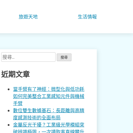
旅遊天地
生活情報
搜
尋
關
近期文章
鍵
字:
當手臂有了神經：微型化與低功耗
如何完美整合工業感知元件與機械
手臂
數位雙生數據基石：長距離與高精
度感測技術的全面布局
金屬反光干擾？工業級光學模組突
破辨識極限，一次讀取率直線攀升