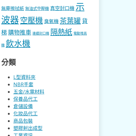
示
真空封口機
無塵擦拭紙
無油式空壓機
波器
空壓機
茶葉罐
貨
臭氧機
隔熱紙
梯
購物推車
連續封口機
電動堆高
飲水機
機
分類
L型資料夾
NBR手套
五金/水電材料
保養品代工
倉儲設備
化妝品代工
商品包裝
塑膠射出成型
工業資訊