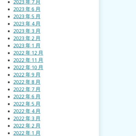
2023 年 7 月
2023 年 6 月
2023 年 5 月
2023 年 4 月
2023 年 3 月
2023 年 2 月
2023 年 1 月
2022 年 12 月
2022 年 11 月
2022 年 10 月
2022 年 9 月
2022 年 8 月
2022 年 7 月
2022 年 6 月
2022 年 5 月
2022 年 4 月
2022 年 3 月
2022 年 2 月
2022 年 1 月