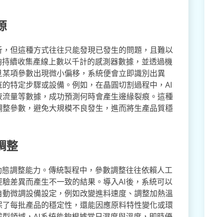
源
析，但這種方式往往只能發現已發生的問題，且難以
夠持續收集產線上數以千計的感測器數據，並透過機
旦某項參數出現微小偏移，系統便會立即識別出異
的特定步驟或設備。例如，在晶圓切割過程中，AI
液流量等數據，成功預測何時會產生邊緣裂痕。這種
調整參數，避免大規模不良發生，進而將生產品質穩
調整
動態調整能力。傳統製程中，參數調整往往依賴人工
驗差異而產生不一致的結果。導入AI後，系統可以
自動微調設備設定，例如改變進料速度、調整加熱溫
保了每批產品的穩定性，還能因應原料特性變化或環
型領域，AI系統能夠根據當日濕度與溫度，即時優