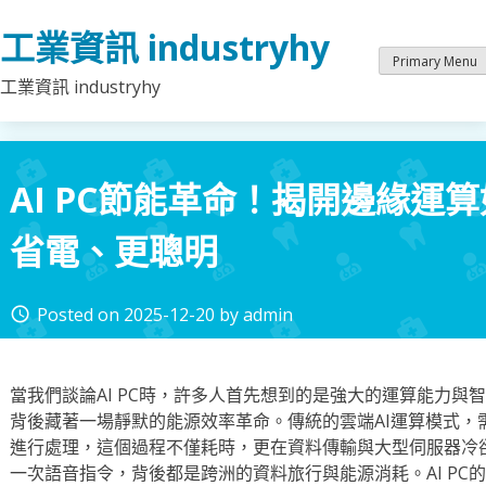
Skip
工業資訊 industryhy
to
content
Primary Menu
工業資訊 industryhy
AI PC節能革命！揭開邊緣運
省電、更聰明
Posted on
2025-12-20
by
admin
access_time
當我們談論AI PC時，許多人首先想到的是強大的運算能力與
背後藏著一場靜默的能源效率革命。傳統的雲端AI運算模式，
進行處理，這個過程不僅耗時，更在資料傳輸與大型伺服器冷
一次語音指令，背後都是跨洲的資料旅行與能源消耗。AI PC