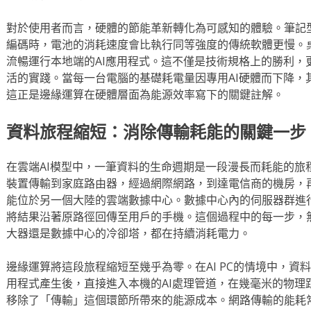
對於使用者而言，硬體的節能革新轉化為可感知的體驗。筆記型
編碼時，電池的消耗速度會比執行同等強度的傳統軟體更慢。
流暢運行本地端的AI應用程式。這不僅是技術規格上的勝利，
活的實踐。當每一台電腦的基礎耗電量因專用AI硬體而下降，
這正是邊緣運算在硬體層面為能源效率寫下的關鍵註解。
資料旅程縮短：消除傳輸耗能的關鍵一步
在雲端AI模型中，一筆資料的生命週期是一段漫長而耗能的旅
裝置傳輸到家庭路由器，經過網際網路，到達電信商的機房，
能位於另一個大陸的雲端數據中心。數據中心內的伺服器群進
將結果沿著原路徑回傳至用戶的手機。這個過程中的每一步，
大器還是數據中心的冷卻塔，都在持續消耗電力。
邊緣運算將這段旅程縮短至幾乎為零。在AI PC的情境中，資
用程式產生後，直接進入本機的AI處理管道，在幾毫米的物理
移除了「傳輸」這個環節所帶來的能源成本。網路傳輸的能耗