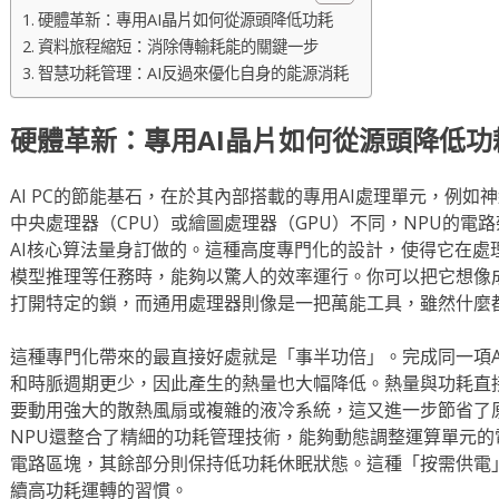
硬體革新：專用AI晶片如何從源頭降低功耗
資料旅程縮短：消除傳輸耗能的關鍵一步
智慧功耗管理：AI反過來優化自身的能源消耗
硬體革新：專用AI晶片如何從源頭降低功
AI PC的節能基石，在於其內部搭載的專用AI處理單元，例如
中央處理器（CPU）或繪圖處理器（GPU）不同，NPU的電
AI核心算法量身訂做的。這種高度專門化的設計，使得它在處
模型推理等任務時，能夠以驚人的效率運行。你可以把它想像
打開特定的鎖，而通用處理器則像是一把萬能工具，雖然什麼
這種專門化帶來的最直接好處就是「事半功倍」。完成同一項A
和時脈週期更少，因此產生的熱量也大幅降低。熱量與功耗直
要動用強大的散熱風扇或複雜的液冷系統，這又進一步節省了
NPU還整合了精細的功耗管理技術，能夠動態調整運算單元
電路區塊，其餘部分則保持低功耗休眠狀態。這種「按需供電
續高功耗運轉的習慣。