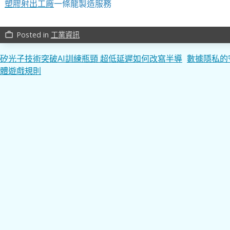
塑膠射出工廠
一條龍製造服務
Posted in
工業資訊
work_outline
文
矽光子技術突破AI訓練瓶頸 超低延遲如何改寫半導
數據隱私的
體遊戲規則
章
導
覽