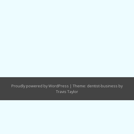
Proudly powered by WordPress
|
Theme: dentist-business by
Travis Taylor