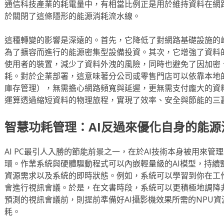
通信科技產業的耗電量中，有相當比例正是用於維持資料在網路
於關閉了這條隱形的能源消耗流水線。
這種轉變的影響是深遠的。首先，它降低了對網路基礎設施的
為了擴容而進行的能源密集型設備投資。其次，它增強了資料
使用者的裝置，減少了資料外洩的風險，同時也避免了因加密
耗。對於企業部署，這意味著分公司或零售門店可以依靠本地的A
庫存管理），無需擔心網路頻寬與延遲，更無需支付龐大的資
運算透過縮短資料的物理旅程，實現了效率、安全與節能的三
智慧功耗管理：AI反過來優化自身的能源
AI PC最引人入勝的節能前景之一，在於AI技術本身被用來
環。作業系統與硬體驅動程式可以內嵌輕量級的AI模型，持續
資源需求以及系統的即時狀態。例如，系統可以學習到你在工
會進行視訊會議。於是，在文書時段，系統可以更積極地調降
預測的視訊會議前，則提前準備好AI攝影機效果所需的NPU
耗。