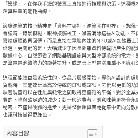
「邊緣」，在你我手邊的裝置上直接進行推理與決策。這種根
運算裝置的能耗曲線。
邊緣運算的核心精神是「資料在哪裡，運算就在哪裡」。想像
會議時，背景模糊、眼神接觸校正、噪音消除這些AI功能，不
雲端處理後再回傳，而是直接在電腦內建的NPU或AI加速器
延遲，更關鍵的是，大幅減少了因長距離資料傳輸所產生的能
數據中心，自然節省了網路基礎設施與大型冷卻系統的電力。
是筆電電池續航力的顯著提升，或是桌上型電腦風扇不再瘋狂
這種節能效益是系統性的。從晶片層級開始，專為AI設計的處理
負載時，其能效比遠高於傳統的CPU或GPU。它們以更低的
味著裝置可以在性能與耗電之間取得更優雅的平衡。對於企業來說
費的下降與碳足跡的減少；對一般消費者，則意味著更符合永續理
秘密，不僅是硬體的進步，更是整個運算典範從集中走向分散
也讓科技變得更綠色。
內容目錄