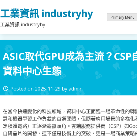
Skip
工業資訊 industryhy
to
content
Primary Menu
工業資訊 industryhy
ASIC取代GPU成為主流？CS
資料中心生態
Posted on
2025-11-29
by
admin
access_time
在當今快速變化的科技領域，資料中心正面臨一場革命性的轉變
慧和機器學習工作負載的首選硬體，但隨著應用場景的多樣化和
定積體電路）正逐漸嶄露頭角。雲端服務提供商（CSP）如Google、
自研晶片的開發，這不僅是技術上的突破，更是一場商業策略