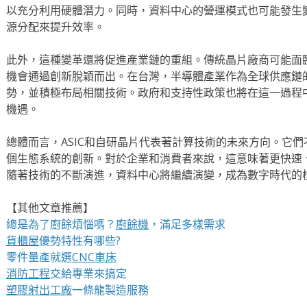
以充分利用硬體潛力。同時，資料中心的營運模式也可能發生
源分配來提升效率。
此外，這種變革還將促進產業鏈的重組。傳統晶片廠商可能面
機會通過創新脫穎而出。在台灣，半導體產業作為全球供應鏈
勢，並積極布局相關技術。政府和支持性政策也將在這一過程
機遇。
總體而言，ASIC和自研晶片代表著計算技術的未來方向。它
個生態系統的創新。對於企業和消費者來說，這意味著更快速
隨著技術的不斷演進，資料中心將繼續演變，成為數字時代的
【其他文章推薦】
總是為了廚餘煩惱嗎？
廚餘機
，滿足多樣需求
貨櫃屋
優勢特性有哪些?
零件量產就選
CNC車床
消防工程
交給專業來搞定
塑膠射出工廠
一條龍製造服務