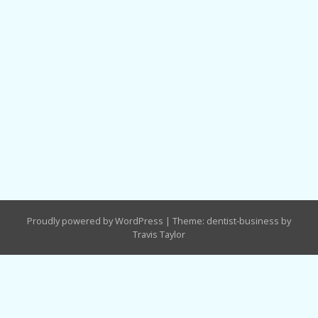
Proudly powered by WordPress
|
Theme: dentist-business by
Travis Taylor