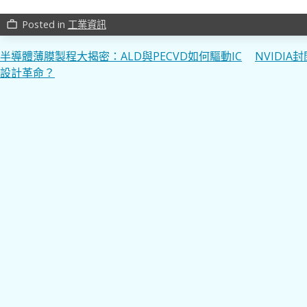
Posted in
工業資訊
work_outline
文
半導體薄膜製程大揭密：ALD與PECVD如何驅動IC
NVIDI
設計革命？
章
導
覽