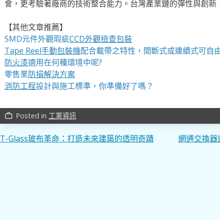
會，更考驗著廠商的技術整合能力。台灣產業鏈的彈性與創新
【其他文章推薦】
SMD元件外觀瑕疵
CCD外觀檢查包裝
Tape Reel手動包裝機
配合載帶之特性，間斷式或連續式可自
防火漆
適用在何種環境中呢?
零售業
防損解決方案
消防工程
設計與施工標準，你準備好了嗎？
Posted in
工業資訊
work_outline
文
T-Glass玻布革命：打造未來建築的透明奇蹟
網通交換器
章
導
覽