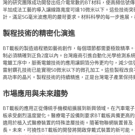
灣的研究團隊成功開發出低介電常數的BT材料，使高頻信號傳
半加成法工藝的導入讓線路寬度可達10微米以下。這些技術突
計，滿足5G毫米波應用的嚴苛要求。材料科學的每一步進展
製程技術的精密化演進
BT載板的製造過程猶如藝術創作，每個環節都需要極致精準
制必須精確到正負2度以內。台灣廠商引進自動化光學檢測系
電鍍工序中，脈衝電鍍技術的應用讓銅箔分佈更均勻，減少信
雷射鑽孔技術已能實現50微米以下的微孔加工。這些製程改良
高功率的晶片。製程技術的持續精進，正是台灣電子產業保持
市場應用與未來趨勢
BT載板的應用正從傳統手機模組擴展到新興領域。在汽車電子
板承受劇烈溫度變化。醫療電子設備則要求BT載板具備更高
適用於植入式醫療裝置的特殊塗層技術。隨著物聯網裝置普及
長。未來，可撓性BT載板的開發將開啟穿戴式裝置的新可能