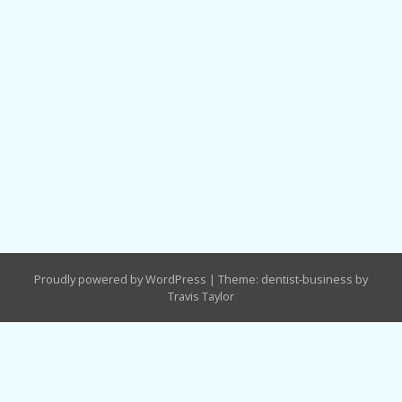
Proudly powered by WordPress
|
Theme: dentist-business by
Travis Taylor