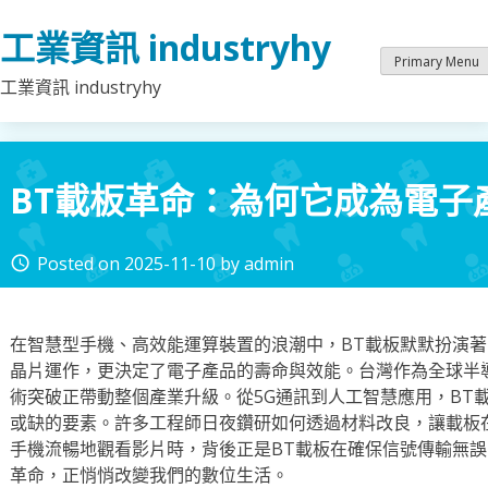
Skip
工業資訊 industryhy
to
content
Primary Menu
工業資訊 industryhy
BT載板革命：為何它成為電子
Posted on
2025-11-10
by
admin
access_time
在智慧型手機、高效能運算裝置的浪潮中，BT載板默默扮演
晶片運作，更決定了電子產品的壽命與效能。台灣作為全球半
術突破正帶動整個產業升級。從5G通訊到人工智慧應用，BT
或缺的要素。許多工程師日夜鑽研如何透過材料改良，讓載板
手機流暢地觀看影片時，背後正是BT載板在確保信號傳輸無
革命，正悄悄改變我們的數位生活。