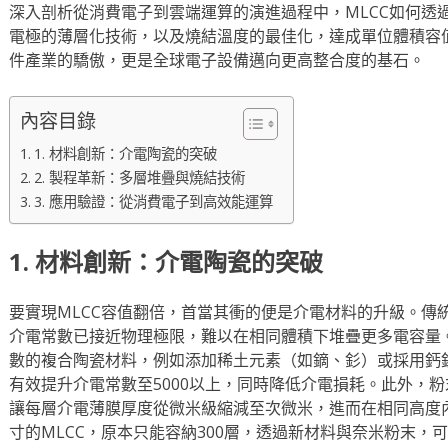
深入剖析從消費電子到雲端運算的演進過程中，MLCC如何透
電極的薄層化技術，以及燒結溫度的最佳化，達成單位體積容
件產業的驕傲，更是全球電子設備邁向更高整合度的基石。
內容目錄
1. 材料創新：介電陶瓷的突破
2. 製程革新：多層堆疊與燒結技術
3. 應用驗證：從消費電子到高效能運算
1. 材料創新：介電陶瓷的突破
要實現MLCC容值翻倍，首當其衝的便是介電材料的升級。傳統
介電常數已接近物理極限，難以在相同體積下堆疊更多電容量
數的複合陶瓷材料，例如添加稀土元素（如鏑、釤）或採用鈣
有效提升介電常數至5000以上，同時降低介電損耗。此外，粉
讓每層介電薄膜厚度從微米級縮減至次微米，進而在相同高度內
寸的MLCC，原本只能容納300層，透過新材料與奈米粉末，