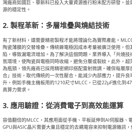
灣廠商如國巨、華新科已投入大量資源進行粉末配方研發，並
源的穩定性。
2. 製程革新：多層堆疊與燒結技術
有了新材料，還需要精密製程才能將理論化為實際產能。MLC
陶瓷薄膜的交替堆疊。傳統鎳電極因成本考量被廣泛使用，但
陷，導致漏電流增加。為了解決這個問題，業界導入「共燒技
氛環境，使陶瓷與電極同時收縮，避免分層或裂紋。此外，超薄
為瓶頸，領先廠商已採用精密網印搭配雷射微調，確保每層厚
合」技術，取代傳統的一次性壓合，能減少內部應力，提升良
升，例如手機主機板用的1210尺寸MLCC，已從22μF進化到47
高算力需求。
3. 應用驗證：從消費電子到高效能運算
容值翻倍的MLCC，其應用面從手機、平板延伸到AI伺服器、電
GPU與ASIC晶片需要大量且穩定的去耦電容來抑制電源雜訊，