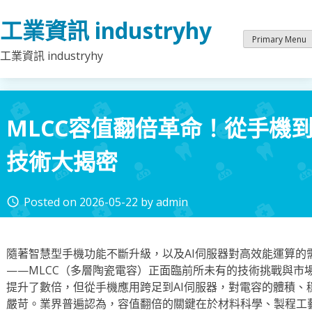
Skip
工業資訊 industryhy
to
content
Primary Menu
工業資訊 industryhy
MLCC容值翻倍革命！從手機到
技術大揭密
Posted on
2026-05-22
by
admin
access_time
隨著智慧型手機功能不斷升級，以及AI伺服器對高效能運算的
——MLCC（多層陶瓷電容）正面臨前所未有的技術挑戰與市場
提升了數倍，但從手機應用跨足到AI伺服器，對電容的體積、
嚴苛。業界普遍認為，容值翻倍的關鍵在於材料科學、製程工