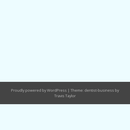
Proudly powered by WordPress
|
Theme: dentist-business by
Travis Taylor