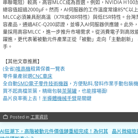
串聯電阻）較高，高容MLCC成為首選。例如，NVIDIA H10
總容值超過2000μF。然而，AI伺服器的工作溫度常達85°C
MLCC必須兼具耐高溫（X7R或X8R特性）與低ESR特性。
容產品，通過AEC-Q200認證，並導入AI伺服器供應鏈。此
量採用高容MLCC，進一步推升市場需求。從消費電子到高效能
躍進，更代表著被動元件產業正從「被動」走向「主動創新」
手。
【其他文章推薦】
(全省)
堆高機
租賃保養一覽表
零件量產就選
CNC車床
全自動
SMD電子零件技術機器
，方便點料,發料作業手動包裝
買不起高檔茶葉，精緻包裝
茶葉罐
，也能撐場面!
晶片良率衝上去！
半導體機械手臂
是關鍵
Posted in
工業資訊
work_outline
文
AI狂潮下，高階被動元件價值鏈重組完成！為何其
晶片微縮旋