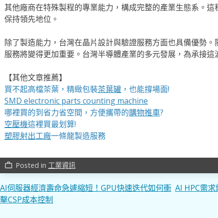
其他廠商在特殊製程的專業能力，構成完整的產業生態系。這
保持領先地位。
除了製造能力，台灣在晶片設計與驗證服務方面也具備優勢。
服務將變得更加重要。台灣半導體產業的多元發展，為承接這
【其他文章推薦】
買不起高檔茶葉，精緻包裝
茶葉罐
，也能撐場面!
SMD electronic parts counting machine
哪裡買的到省力省空間，方便攜帶的
購物推車
?
空壓機
這裡買最划算!
塑膠射出工廠
一條龍製造服務
Posted in
工業資訊
work_outline
文
AI伺服器經濟壽命急遽縮短！GPU快速迭代如何衝
AI HPC
擊CSP成本控制
章