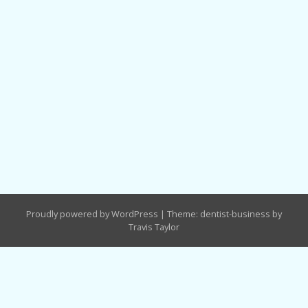
Proudly powered by WordPress
|
Theme: dentist-business by
Travis Taylor