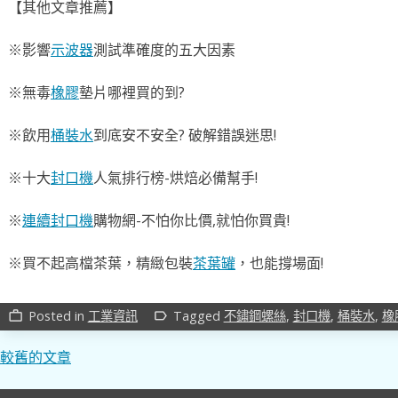
【其他文章推薦】
※影響
示波器
測試準確度的五大因素
※無毒
橡膠
墊片哪裡買的到?
※飲用
桶裝水
到底安不安全? 破解錯誤迷思!
※十大
封口機
人氣排行榜-烘焙必備幫手!
※
連續封口機
購物網-不怕你比價,就怕你買貴!
※買不起高檔茶葉，精緻包裝
茶葉罐
，也能撐場面!
Posted in
工業資訊
Tagged
不鏽鋼螺絲
,
封口機
,
桶裝水
,
橡
work_outline
label_outline
文
較舊的文章
章