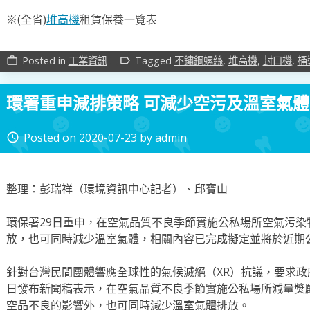
※(全省)
堆高機
租賃保養一覽表
Posted in
工業資訊
Tagged
不鏽鋼螺絲
,
堆高機
,
封口機
,
桶
work_outline
label_outline
環署重申減排策略 可減少空污及溫室氣體
Posted on
2020-07-23
by
admin
access_time
整理：彭瑞祥（環境資訊中心記者）、邱寶山
環保署29日重申，在空氣品質不良季節實施公私場所空氣污
放，也可同時減少溫室氣體，相關內容已完成擬定並將於近期
針對台灣民間團體響應全球性的氣候滅絕（XR）抗議，要求政
日發布新聞稿表示，在空氣品質不良季節實施公私場所減量獎
空品不良的影響外，也可同時減少溫室氣體排放。