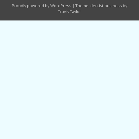
Proudly powered by WordPress
|
Theme: dentist-business by
導
Travis Taylor
覽