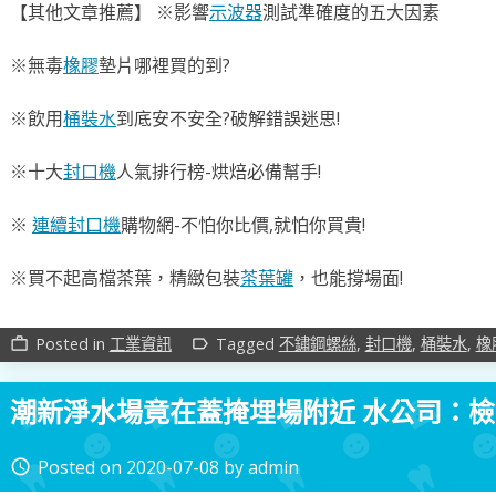
【其他文章推薦】 ※影響
示波器
測試準確度的五大因素
※無毒
橡膠
墊片哪裡買的到?
※飲用
桶裝水
到底安不安全?破解錯誤迷思!
※十大
封口機
人氣排行榜-烘焙必備幫手!
※
連續封口機
購物網-不怕你比價,就怕你買貴!
※買不起高檔茶葉，精緻包裝
茶葉罐
，也能撐場面!
Posted in
工業資訊
Tagged
不鏽鋼螺絲
,
封口機
,
桶裝水
,
橡
work_outline
label_outline
潮新淨水場竟在蓋掩埋場附近 水公司：
Posted on
2020-07-08
by
admin
access_time