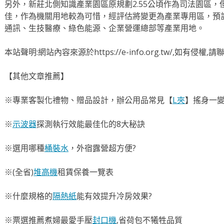
另外，新莊北側知識產業園區原規劃2.55公頃作為司法園區
佳，作為機關用地較為可惜，經評估將變更為產業專用區，預
通訊、生技醫療、綠色能源、企業營運總部等產業用地。
本站聲明:網站內容來源於https://e-info.org.tw/,如有侵
【其他文章推薦】
※專業客製化禮物、贈品設計，辦公用品常見【
L夾
】搖身一變
※
示波器
探測執行效能最佳化的8大秘訣
※選用哪種
桶裝水
，外宿露營超方便?
※(全省)
堆高機
租賃保養一覽表
※什麼規格的
隔熱紙
能有效提升冷房效果?
※票選推薦煮婦最愛手壓
封口機
,省荷包不犧牲品質