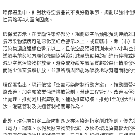
環保署重申，針對秋冬空氣品質不良好發季節，規劃以強制性
性策略等4大面向因應。
環保署表示，在獎勵性策略部分，規劃於空品預報預測連續2
氣污染物濃度可能惡化至紅色警示以上，或直轄市、縣（市）轄
污染物濃度達橘色警示以上，且依空品預報預測未來12小時
透過事前與地方環保機關協議簽訂減量獎勵契約而進行停機或
減少空氣污染物排放量，避免或舒緩空氣品質趨於惡化情形發
而減少溫室氣體排放，並無所謂與節能減碳救地球背道而馳的
環保署指出，現行依據「空氣污染防制行動方案」，推動國營
爐改善、加強餐飲業油煙排放管制、營建工程管理、改善民俗
化處理、推動河川揚塵防制、補助推廣綠牆、推動1至3期大型
汰、港區管制及交通管制相關等作為。
此外，環保署訂定三級防制區既存污染源指定削減準則，優先
（電力、鋼鐵、水泥及廢棄物焚化爐）及秋冬環境負荷較大的