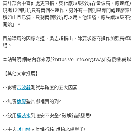
審計部台中審計處更直指，焚化廠垃圾貯坑存量偏高，應速謀
現場12個貯坑只有兩個在運作，另外有一個則是專門處理廢棄
積如山且已滿，只剩兩個貯坑可以用。
他建議，應先讓垃圾不
開始」。
目前環局的因應之道，吳志超指出，除要求廠商操作加強高運
場。
本站聲明:網站內容來源於https://e-info.org.tw/,如有侵
【其他文章推薦】
※影響
示波器
測試準確度的五大因素
※無毒
橡膠
墊片哪裡買的到?
※飲用
桶裝水
到底安不安全? 破解錯誤迷思!
※十大
封口機
人氣排行榜-烘焙必備幫手!