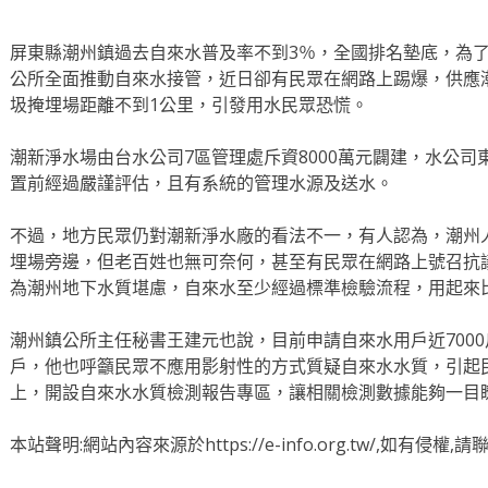
屏東縣潮州鎮過去自來水普及率不到3％，全國排名墊底，為
公所全面推動自來水接管，近日卻有民眾在網路上踢爆，供應
圾掩埋場距離不到1公里，引發用水民眾恐慌。
潮新淨水場由台水公司7區管理處斥資8000萬元闢建，水公
置前經過嚴謹評估，且有系統的管理水源及送水。
不過，地方民眾仍對潮新淨水廠的看法不一，有人認為，潮州
埋場旁邊，但老百姓也無可奈何，甚至有民眾在網路上號召抗
為潮州地下水質堪慮，自來水至少經過標準檢驗流程，用起來
潮州鎮公所主任秘書王建元也說，目前申請自來水用戶近7000
戶，他也呼籲民眾不應用影射性的方式質疑自來水水質，引起
上，開設自來水水質檢測報告專區，讓相關檢測數據能夠一目
本站聲明:網站內容來源於https://e-info.org.tw/,如有侵