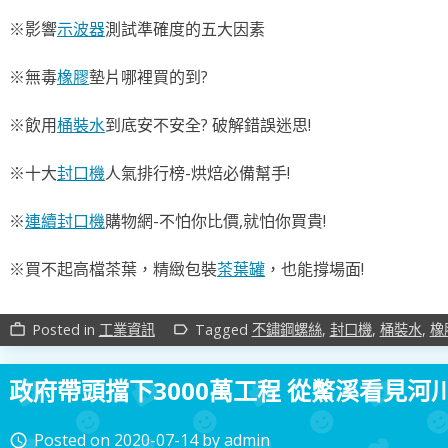
※影響
示波器
測試準確度的五大因素
※無毒
橡膠
墊片哪裡買的到?
※飲用
桶裝水
到底安不安全? 破解錯誤迷思!
※十大
封口機
人氣排行榜-烘焙必備幫手!
※
連續封口機
購物網-不怕你比價,就怕你買貴!
※買不起高檔茶葉，精緻包裝
茶葉罐
，也能撐場面!
Posted in
工業資訊
Tagged
不鏽鋼螺絲
,
封口機
,
桶裝水
,
橡
work_outline
label_outline
政府帶頭擋下3000萬工程 從鱉溪看見河
Posted on
2020-07-14
by
admin
access_time