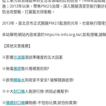
從工業污染治理延伸到生活等領域的綜合防治，1998年起組織
施；2013年以來，聚焦PM2.5治理，深入開展清潔空氣行動
防治攻堅戰、打贏藍天保衛戰。
2013年，是北京市正式開展PM2.5監測的元年，也是執行環
本站聲明:網站內容來源於https://e-info.org.tw/,如有侵
【其他文章推薦】
※影響
示波器
測試準確度的五大因素
※無毒
橡膠
墊片哪裡買的到?
※飲用
桶裝水
到底安不安全? 破解錯誤迷思!
※十大
封口機
人氣排行榜-烘焙必備幫手!
※
連續封口機
購物網-不怕你比價,就怕你買貴!