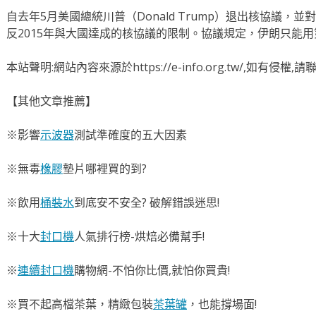
自去年5月美國總統川普（Donald Trump）退出核協議
反2015年與大國達成的核協議的限制。協議規定，伊朗只能用第
本站聲明:網站內容來源於https://e-info.org.tw/,如有侵
【其他文章推薦】
※影響
示波器
測試準確度的五大因素
※無毒
橡膠
墊片哪裡買的到?
※飲用
桶裝水
到底安不安全? 破解錯誤迷思!
※十大
封口機
人氣排行榜-烘焙必備幫手!
※
連續封口機
購物網-不怕你比價,就怕你買貴!
※買不起高檔茶葉，精緻包裝
茶葉罐
，也能撐場面!