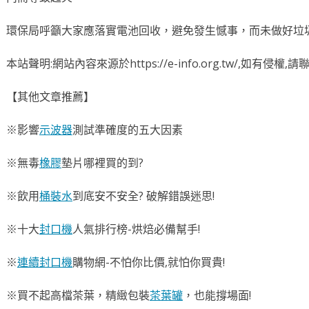
環保局呼籲大家應落實電池回收，避免發生憾事，而未做好垃圾
本站聲明:網站內容來源於https://e-info.org.tw/,如有侵
【其他文章推薦】
※影響
示波器
測試準確度的五大因素
※無毒
橡膠
墊片哪裡買的到?
※飲用
桶裝水
到底安不安全? 破解錯誤迷思!
※十大
封口機
人氣排行榜-烘焙必備幫手!
※
連續封口機
購物網-不怕你比價,就怕你買貴!
※買不起高檔茶葉，精緻包裝
茶葉罐
，也能撐場面!