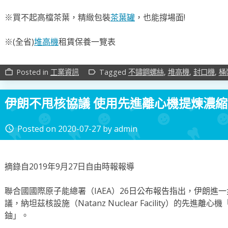
※買不起高檔茶葉，精緻包裝
茶葉罐
，也能撐場面!
※(全省)
堆高機
租賃保養一覽表
Posted in
工業資訊
Tagged
不鏽鋼螺絲
,
堆高機
,
封口機
,
桶
work_outline
label_outline
伊朗不甩核協議 使用先進離心機提煉濃縮
Posted on
2020-07-27
by
admin
access_time
摘錄自2019年9月27日自由時報報導
聯合國國際原子能總署（IAEA）26日公布報告指出，伊朗進一
議，納坦茲核設施（Natanz Nuclear Facility）的先
鈾」。