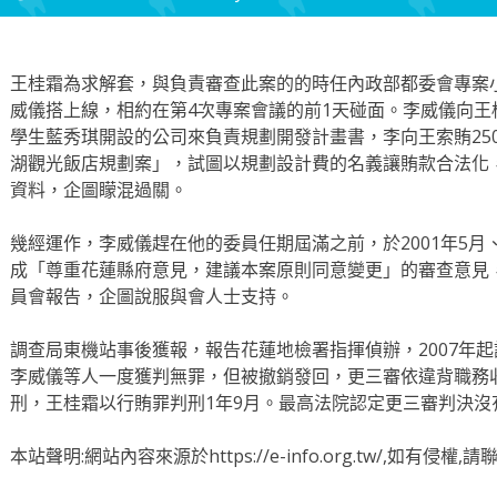
王桂霜為求解套，與負責審查此案的的時任內政部都委會專案
威儀搭上線，相約在第4次專案會議的前1天碰面。
李威儀向王
學生藍秀琪開設的公司來負責規劃開發計畫書，李向王索賄25
湖觀光飯店規劃案」，試圖以規劃設計費的名義讓賄款合法化
資料，企圖矇混過關。
幾經運作，李威儀趕在他的委員任期屆滿之前，於2001年5月
成「尊重花蓮縣府意見，建議本案原則同意變更」的審查意見
員會報告，企圖說服與會人士支持。
調查局東機站事後獲報，報告花蓮地檢署指揮偵辦，2007年
李威儀等人一度獲判無罪，但被撤銷發回，更三審依違背職務收
刑，王桂霜以行賄罪判刑1年9月。
最高法院認定更三審判決沒
本站聲明:網站內容來源於https://e-info.org.tw/,如有侵