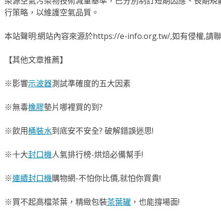
染源空氣污染物技術減量基準，已分別制訂短期因應、長期規
行策略，以維護空氣品質。
本站聲明:網站內容來源於https://e-info.org.tw/,如有侵
【其他文章推薦】
※影響
示波器
測試準確度的五大因素
※無毒
橡膠
墊片哪裡買的到?
※飲用
桶裝水
到底安不安全? 破解錯誤迷思!
※十大
封口機
人氣排行榜-烘焙必備幫手!
※
連續封口機
購物網-不怕你比價,就怕你買貴!
※買不起高檔茶葉，精緻包裝
茶葉罐
，也能撐場面!