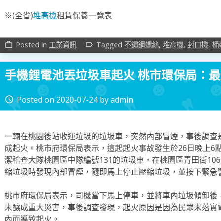
※(全省)
堆高機
租賃保養一覽表
Posted in
工業資訊
Tagged
不鏽鋼螺絲
,
堆高機
,
封口機
,
桶
work_outline
label_outline
手機鋰電池丟垃圾車起火 桃市環保局：最
Posted on
2020-07-24
by
admin
access_time
一輛在桃園後站收運垃圾的垃圾車，突然內部冒煙，事後調查
成起火。
桃市府環保局表示，這起起火事故發生於26日晚上6點
潔稽查大隊桃園區中隊編號131的垃圾車，在桃園區青田街10
縮垃圾時發現內部冒煙，隨即馬上停止壓縮垃圾，並按下緊急
桃市府環保局表示，司機當下馬上停車，並將車內垃圾傾卸後
未釀成重大災害，事後調查發現，起火原因是因為民眾未落實
內而導致起火。