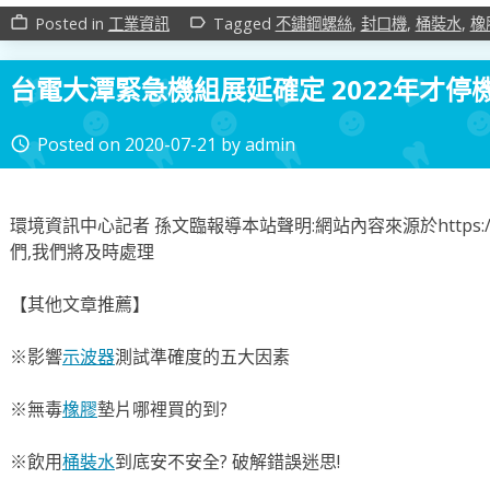
Posted in
工業資訊
Tagged
不鏽鋼螺絲
,
封口機
,
桶裝水
,
橡
work_outline
label_outline
台電大潭緊急機組展延確定 2022年才停
Posted on
2020-07-21
by
admin
access_time
環境資訊中心記者 孫文臨報導本站聲明:網站內容來源於https://e-i
們,我們將及時處理
【其他文章推薦】
※影響
示波器
測試準確度的五大因素
※無毒
橡膠
墊片哪裡買的到?
※飲用
桶裝水
到底安不安全? 破解錯誤迷思!