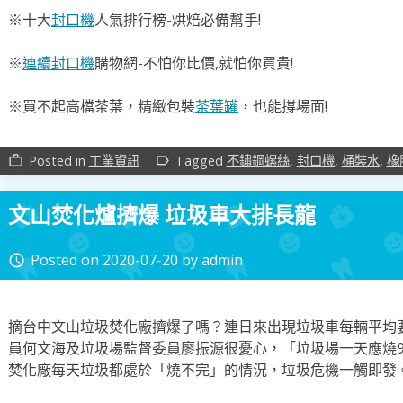
※十大
封口機
人氣排行榜-烘焙必備幫手!
※
連續封口機
購物網-不怕你比價,就怕你買貴!
※買不起高檔茶葉，精緻包裝
茶葉罐
，也能撐場面!
Posted in
工業資訊
Tagged
不鏽鋼螺絲
,
封口機
,
桶裝水
,
橡
work_outline
label_outline
文山焚化爐擠爆 垃圾車大排長龍
Posted on
2020-07-20
by
admin
access_time
摘
台中文山垃圾焚化廠擠爆了嗎？
連日來出現垃圾車每輛平均要
員何文海及垃圾場監督委員廖振源很憂心，「垃圾場一天應燒90
焚化廠每天垃圾都處於「燒不完」的情況，垃圾危機一觸即發