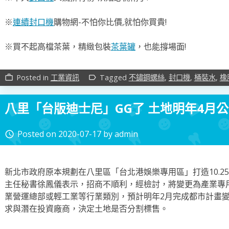
※
連續封口機
購物網-不怕你比價,就怕你買貴!
※買不起高檔茶葉，精緻包裝
茶葉罐
，也能撐場面!
Posted in
工業資訊
Tagged
不鏽鋼螺絲
,
封口機
,
桶裝水
,
橡
work_outline
label_outline
八里「台版迪士尼」GG了 土地明年4月
Posted on
2020-07-17
by
admin
access_time
新北市政府原本規劃在八里區「台北港娛樂專用區」打造10.2
主任秘書徐鳳儀表示，招商不順利，經檢討，將變更為產業專
業營運總部或輕工業等行業類別，預計明年2月完成都市計畫
求與潛在投資廠商，決定土地是否分割標售。