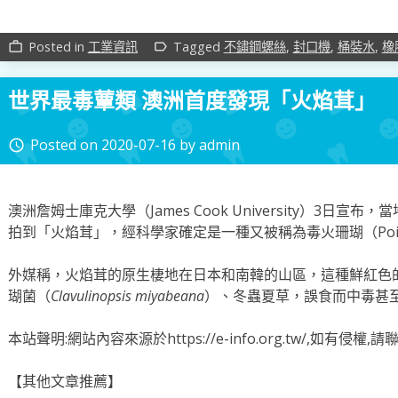
Posted in
工業資訊
Tagged
不鏽鋼螺絲
,
封口機
,
桶裝水
,
橡
work_outline
label_outline
世界最毒蕈類 澳洲首度發現「火焰茸」
Posted on
2020-07-16
by
admin
access_time
澳洲詹姆士庫克大學（James Cook University）3日宣布
拍到「火焰茸」，經科學家確定是一種又被稱為毒火珊瑚（Poison 
外媒稱，火焰茸的原生棲地在日本和南韓的山區，這種鮮紅色
瑚菌（
Clavulinopsis miyabeana
）、冬蟲夏草，誤食而中毒甚
本站聲明:網站內容來源於https://e-info.org.tw/,如有侵
【其他文章推薦】