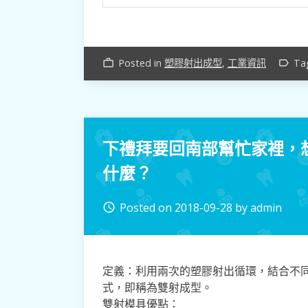
Posted in
塑膠射出成型
,
工業資訊
Ta
work_outline
label_outline
下禮拜要回南部幫忙家裡，
什麼？
Posted on
2018-09-28
by
admin
access_time
定義：利用兩次的塑膠射出循環，結合不
式，即稱為雙射成型。
雙射模具優點：