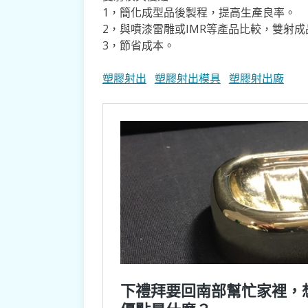
1，簡化成型品後製程，提高生產良率。
2，與噴漆雷雕或IMR等產品比較，雙射
3，節省成本。
塑膠射出
塑膠射出模具
塑膠射出廠