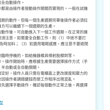
和全自動操作。
作都是由操作者撥動操作開關而實現的。一般在試機
週期的動作，但每一個生產週期完畢後操作者必須拉
器方可以繼續下一個週期的生產。
的動作後，可自動進入下一個工作週期。在正常的連
但須注意，如需要全自動工作，則（1）中途不要打
及時加料；（3）若選用電眼感應，應注意不要遮閉
途臨時停機的，如給機器模具噴射脫模劑等。
作。操作開始時，應根據生產需要選擇操作方式（手
、半自動或全自動開關。
確定好，操作人員只需在電櫃面上更改速度和壓力的
會因操作者調錯鍵鈕而使工作程序出現混亂。
應先選擇手動操作，確認每個動作正常之後，再選擇
型