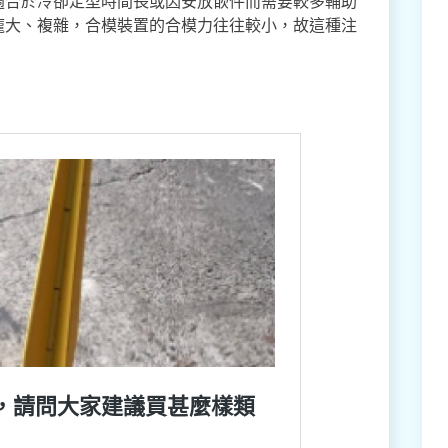
適合於冷卻定型時間長或因安放嵌件而需要較多輔助
龐大、複雜，合模裝置的合模力往往較小，故這種注