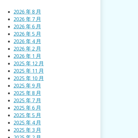
2026 年 8 月
2026 年 7 月
2026 年 6 月
2026 年 5 月
2026 年 4 月
2026 年 2 月
2026 年 1 月
2025 年 12 月
2025 年 11 月
2025 年 10 月
2025 年 9 月
2025 年 8 月
2025 年 7 月
2025 年 6 月
2025 年 5 月
2025 年 4 月
2025 年 3 月
2025 年 2 月