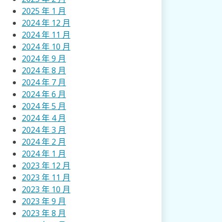
2025 年 1 月
2024 年 12 月
2024 年 11 月
2024 年 10 月
2024 年 9 月
2024 年 8 月
2024 年 7 月
2024 年 6 月
2024 年 5 月
2024 年 4 月
2024 年 3 月
2024 年 2 月
2024 年 1 月
2023 年 12 月
2023 年 11 月
2023 年 10 月
2023 年 9 月
2023 年 8 月