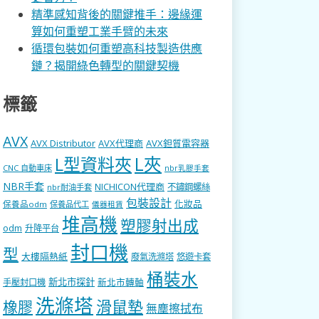
精準感知背後的關鍵推手：邊緣運
算如何重塑工業手臂的未來
循環包裝如何重塑高科技製造供應
鏈？揭開綠色轉型的關鍵契機
標籤
AVX
AVX Distributor
AVX代理商
AVX鉭質電容器
L型資料夾
L夾
CNC 自動車床
nbr乳膠手套
NBR手套
NICHICON代理商
不鏽鋼螺絲
nbr耐油手套
包裝設計
化妝品
保養品odm
保養品代工
儀器租賃
堆高機
塑膠射出成
odm
升降平台
封口機
型
大樓隔熱紙
廢氣洗滌塔
悠遊卡套
桶裝水
新北市探針
新北市轉軸
手壓封口機
洗滌塔
滑鼠墊
橡膠
無塵擦拭布